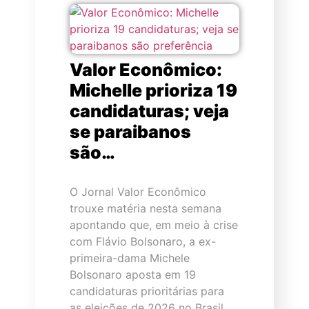
Valor Econômico:
Michelle prioriza 19
candidaturas; veja
se paraibanos
são…
O Jornal Valor Econômico
trouxe matéria nesta semana
apontando que, em meio à crise
com Flávio Bolsonaro, a ex-
primeira-dama Michele
Bolsonaro aposta em 19
candidaturas prioritárias para
as eleições de 2026 no Brasil,