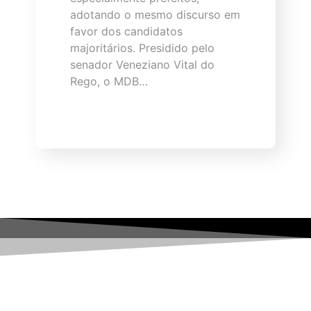
adotando o mesmo discurso em
favor dos candidatos
majoritários. Presidido pelo
senador Veneziano Vital do
Rego, o MDB…