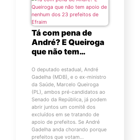
Tá com pena de
André? E Queiroga
que não tem…
O deputado estadual, André
Gadelha (MDB), e o ex-ministro
da Saúde, Marcelo Queiroga
(PL), ambos pré-candidatos ao
Senado da República, já podem
abrir juntos um comitê dos
excluídos em se tratando de
apoio de prefeitos. Se André
Gadelha anda chorando porque
prefeitos que votam…