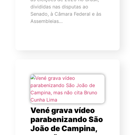
divididas nas disputas ao
Senado, à Câmara Federal e às
Assembleias…
Vené grava vídeo
parabenizando São
João de Campina,