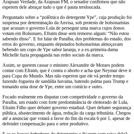
Arapuan Verdade, da Arapuan FM, o senador confirmou que não
esperem dele abraçar tudo o que é pauta tresloucada.
Perguntado sobre a “polêmica do detergente Ype”, cuja produção foi
suspensa por determinação da Anvisa, sob protesto de bolsonaristas
que acusam o governo Lula de perseguir uma marca cujos donos
votam em Bolsonaro, Efraim disse sem remorso algum: “Não estou
sabendo disso”. E foi falar de Paraíba, dos problemas do estado, dos
erros do governo, enquanto deputados bolsonaristas almoçavam
bebendo um copo de Ype sabor laranja, e a ex-primeira-dama
Michelle fazia propaganda nas redes sociais da marca.
Assim, se querem cassar o ministro Alexandre de Moraes podem
contar com Efraim, que é contra o aborto e acha que Neymar deve ir
para Copa do Mundo. Mas não esperem que ele vá perder tempo
fazendo fogueira de sandália havaina, batendo palma para Trump e
tomando uma dose de Ype, entre um comício e outro.
Focado realmente em disputar com competividade o governo da
Paraíba, um estado com forte predominância de eleitorado de Lula,
Efraim Filho quer debater governo estadual. Quer debater segurança
pública, abastecimento de água, redução da carga tributária. Chegou
até a anunciar que votará a favor do fim da escala 6 por 1, apesar de
defender compensação para o setor produtivo.
E se os loucos bebedores de detergentes e ficarem com raiva dele?