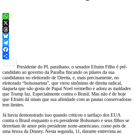
WhatsApp
X
Threads
Bluesky
Telegram
Facebook
Share
Presidente do PL paraibano, o senador Efraim Filho é pré-
candidato ao governo da Paraíba fincando os pilares da sua
candidatura no eleitorado de Direita, e, mais precisamente, no
eleitorado “bolsonarista”, que virou sinônimo de direita radical,
daquela que não gosta de Papai Noel vermelho e adora as maldades
que Trump faz. Especialmente contra o Brasil. Mas não é de hoje
que Efraim dá sinais que sua afinidade com as pautas conservadoras
tem limites.
Já havia demonstrado isso quando criticou o tarifaço dos EUA
contra o Brasil enquanto o ex-presidente Bolsonaro e seus filhos se
derretiam de amor pelo presidente norte-americano, como pets de
uma bruxa da Disney. Nesta segunda, 11, durante entrevista ao