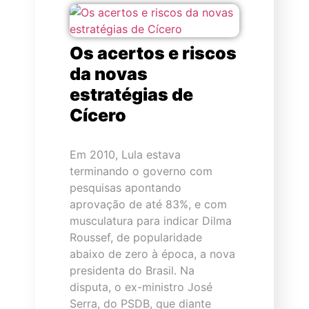
Os acertos e riscos
da novas
estratégias de
Cícero
Em 2010, Lula estava
terminando o governo com
pesquisas apontando
aprovação de até 83%, e com
musculatura para indicar Dilma
Roussef, de popularidade
abaixo de zero à época, a nova
presidenta do Brasil. Na
disputa, o ex-ministro José
Serra, do PSDB, que diante