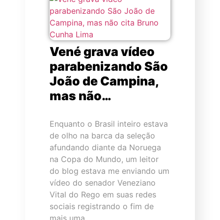
Vené grava vídeo
parabenizando São
João de Campina,
mas não…
Enquanto o Brasil inteiro estava
de olho na barca da seleção
afundando diante da Noruega
na Copa do Mundo, um leitor
do blog estava me enviando um
vídeo do senador Veneziano
Vital do Rego em suas redes
sociais registrando o fim de
mais uma…