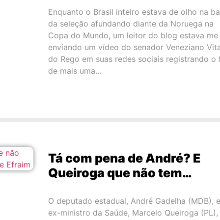
Enquanto o Brasil inteiro estava de olho na b
da seleção afundando diante da Noruega na
Copa do Mundo, um leitor do blog estava me
enviando um vídeo do senador Veneziano Vita
do Rego em suas redes sociais registrando o 
de mais uma…
Tá com pena de André? E
Queiroga que não tem…
O deputado estadual, André Gadelha (MDB), e
ex-ministro da Saúde, Marcelo Queiroga (PL),