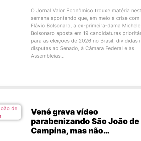
O Jornal Valor Econômico trouxe matéria nes
semana apontando que, em meio à crise com
Flávio Bolsonaro, a ex-primeira-dama Michele
Bolsonaro aposta em 19 candidaturas prioritár
para as eleições de 2026 no Brasil, divididas 
disputas ao Senado, à Câmara Federal e às
Assembleias…
Vené grava vídeo
parabenizando São João de
Campina, mas não…