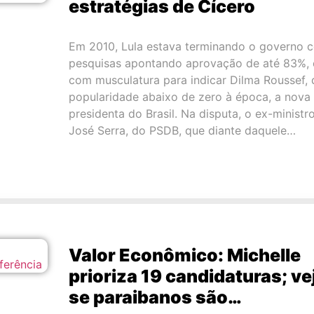
estratégias de Cícero
Em 2010, Lula estava terminando o governo 
pesquisas apontando aprovação de até 83%, 
com musculatura para indicar Dilma Roussef, 
popularidade abaixo de zero à época, a nova
presidenta do Brasil. Na disputa, o ex-ministr
José Serra, do PSDB, que diante daquele…
Valor Econômico: Michelle
prioriza 19 candidaturas; ve
se paraibanos são…