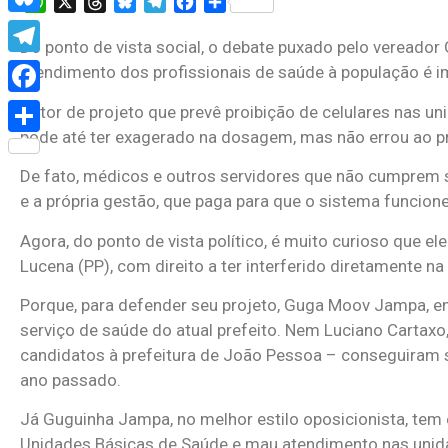
WhatsApp
X
Threads
Bluesky
Telegram
Facebook
Share
Bluesky
Do ponto de vista social, o debate puxado pelo vereado
Telegram
atendimento dos profissionais de saúde à população é im
Facebook
Autor de projeto que prevê proibição de celulares nas u
pode até ter exagerado na dosagem, mas não errou ao p
Share
De fato, médicos e outros servidores que não cumprem se
e a própria gestão, que paga para que o sistema funcione
Agora, do ponto de vista político, é muito curioso que 
Lucena (PP), com direito a ter interferido diretamente na
Porque, para defender seu projeto, Guga Moov Jampa, 
serviço de saúde do atual prefeito. Nem Luciano Cartaxo
candidatos à prefeitura de João Pessoa – conseguiram s
ano passado.
Já Guguinha Jampa, no melhor estilo oposicionista, tem
Unidades Básicas de Saúde e mau atendimento nas unidade