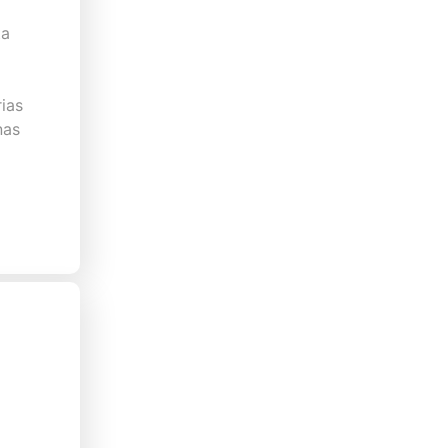
ta
ias
nas