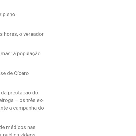
r pleno
s horas, o vereador
timas: a população
ase de Cícero
 da prestação do
iroga – os três ex-
rante a campanha do
 de médicos nas
, publica vídeos