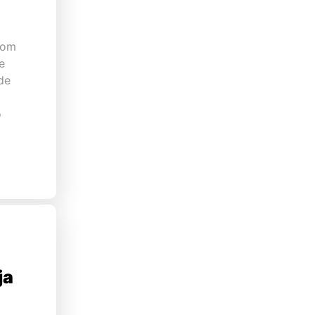
com
e
de
o
ja