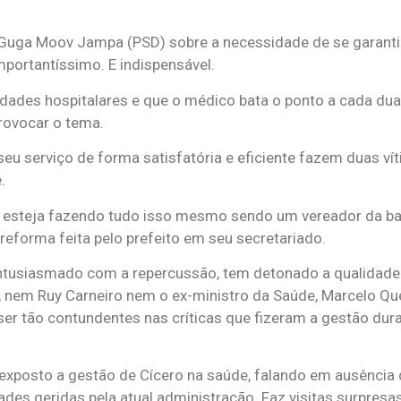
r Guga Moov Jampa (PSD) sobre a necessidade de se garanti
portantíssimo. E indispensável.
nidades hospitalares e que o médico bata o ponto a cada dua
rovocar o tema.
u serviço de forma satisfatória e eficiente fazem duas ví
.
ele esteja fazendo tudo isso mesmo sendo um vereador da b
 reforma feita pelo prefeito em seu secretariado.
entusiasmado com a repercussão, tem detonado a qualidade
, nem Ruy Carneiro nem o ex-ministro da Saúde, Marcelo Que
er tão contundentes nas críticas que fizeram a gestão du
 exposto a gestão de Cícero na saúde, falando em ausência
s geridas pela atual administração. Faz visitas surpresas