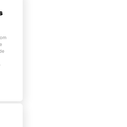
s
com
e
de
o