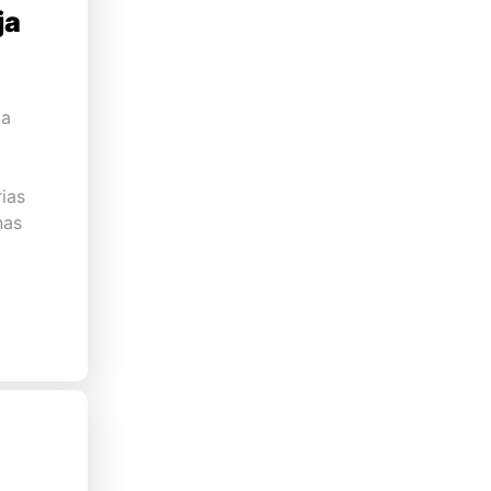
ja
ta
ias
nas