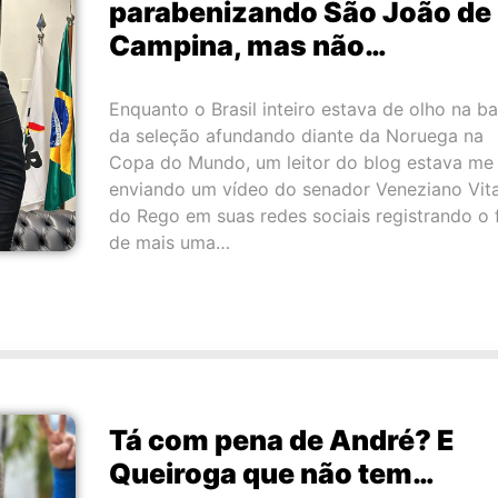
parabenizando São João de
Campina, mas não…
Enquanto o Brasil inteiro estava de olho na b
da seleção afundando diante da Noruega na
Copa do Mundo, um leitor do blog estava me
enviando um vídeo do senador Veneziano Vita
do Rego em suas redes sociais registrando o 
de mais uma…
Tá com pena de André? E
Queiroga que não tem…