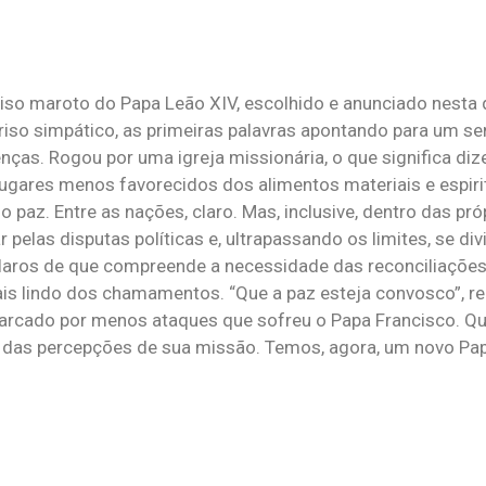
riso maroto do Papa Leão XIV, escolhido e anunciado nesta
rriso simpático, as primeiras palavras apontando para um s
as. Rogou por uma igreja missionária, o que significa diz
ugares menos favorecidos dos alimentos materiais e espiritu
 paz. Entre as nações, claro. Mas, inclusive, dentro das próp
 pelas disputas políticas e, ultrapassando os limites, se d
 claros de que compreende a necessidade das reconciliaçõe
s lindo dos chamamentos. “Que a paz esteja convosco”, re
marcado por menos ataques que sofreu o Papa Francisco. Q
das das percepções de sua missão. Temos, agora, um novo P