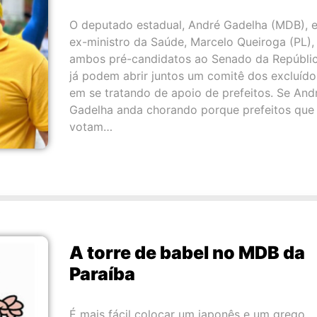
O deputado estadual, André Gadelha (MDB), e
ex-ministro da Saúde, Marcelo Queiroga (PL),
ambos pré-candidatos ao Senado da Repúblic
já podem abrir juntos um comitê dos excluído
em se tratando de apoio de prefeitos. Se And
Gadelha anda chorando porque prefeitos que
votam…
A torre de babel no MDB da
Paraíba
É mais fácil colocar um japonês e um grego