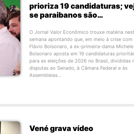
prioriza 19 candidaturas; ve
se paraibanos são…
O Jornal Valor Econômico trouxe matéria nes
semana apontando que, em meio à crise com
Flávio Bolsonaro, a ex-primeira-dama Michele
Bolsonaro aposta em 19 candidaturas prioritár
para as eleições de 2026 no Brasil, divididas 
disputas ao Senado, à Câmara Federal e às
Assembleias…
Vené grava vídeo