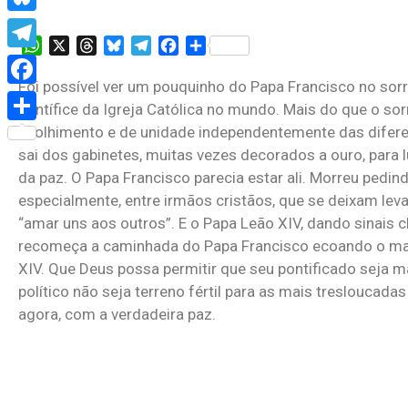
Bluesky
WhatsApp
X
Threads
Bluesky
Telegram
Facebook
Share
Telegram
Foi possível ver um pouquinho do Papa Francisco no sor
Facebook
pontífice da Igreja Católica no mundo. Mais do que o so
acolhimento e de unidade independentemente das diferenç
Share
sai dos gabinetes, muitas vezes decorados a ouro, para l
da paz. O Papa Francisco parecia estar ali. Morreu pedindo
especialmente, entre irmãos cristãos, que se deixam levar
“amar uns aos outros”. E o Papa Leão XIV, dando sinais
recomeça a caminhada do Papa Francisco ecoando o mai
XIV. Que Deus possa permitir que seu pontificado seja 
político não seja terreno fértil para as mais treslouca
agora, com a verdadeira paz.