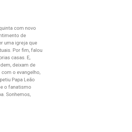
 quinta com novo
entimento de
er uma igreja que
ais. Por fim, falou
rias casas. E,
ividem, deixam de
s com o evangelho,
petiu Papa Leão
ue o fanatismo
apa. Sonhemos,