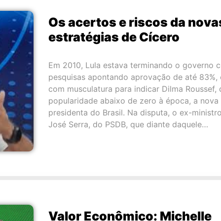
Os acertos e riscos da nova
estratégias de Cícero
Em 2010, Lula estava terminando o governo 
pesquisas apontando aprovação de até 83%, 
com musculatura para indicar Dilma Roussef, 
popularidade abaixo de zero à época, a nova
presidenta do Brasil. Na disputa, o ex-ministr
José Serra, do PSDB, que diante daquele…
Valor Econômico: Michelle