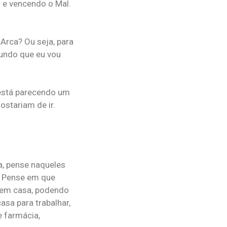
 e vencendo o Mal.
Arca? Ou seja, para
mundo que eu vou
 está parecendo um
ostariam de ir.
a, pense naqueles
. Pense em que
r em casa, podendo
asa para trabalhar,
e farmácia,