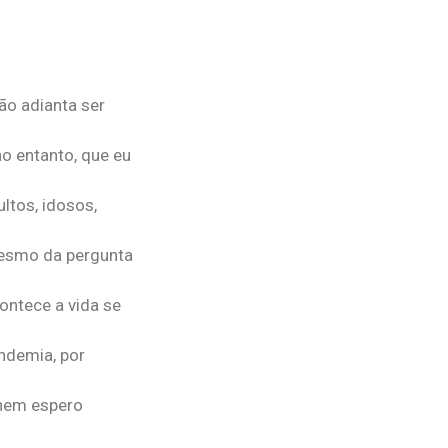
ão adianta ser
no entanto, que eu
ltos, idosos,
 mesmo da pergunta
ntece a vida se
ndemia, por
 nem espero