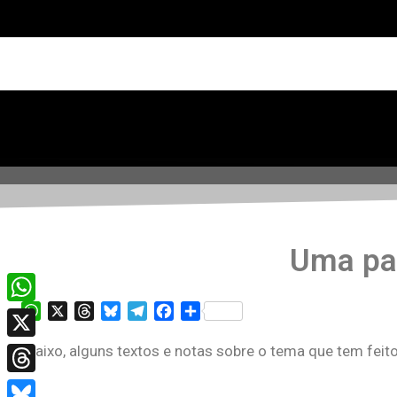
Uma pa
WhatsApp
X
Threads
Bluesky
Telegram
Facebook
Share
WhatsApp
Abaixo, alguns textos e notas sobre o tema que tem feit
X
Threads