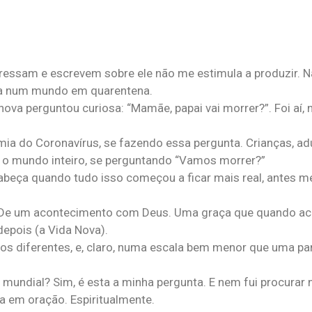
ressam e escrevem sobre ele não me estimula a produzir. N
seja num mundo em quarentena.
ova perguntou curiosa: “Mamãe, papai vai morrer?”. Foi aí, 
a do Coronavírus, se fazendo essa pergunta. Crianças, adu
im, o mundo inteiro, se perguntando “Vamos morrer?”
 cabeça quando tudo isso começou a ficar mais real, antes
. De um acontecimento com Deus. Uma graça que quando aco
 depois (a Vida Nova).
s diferentes, e, claro, numa escala bem menor que uma pa
 mundial? Sim, é esta a minha pergunta. E nem fui procurar
a em oração. Espiritualmente.