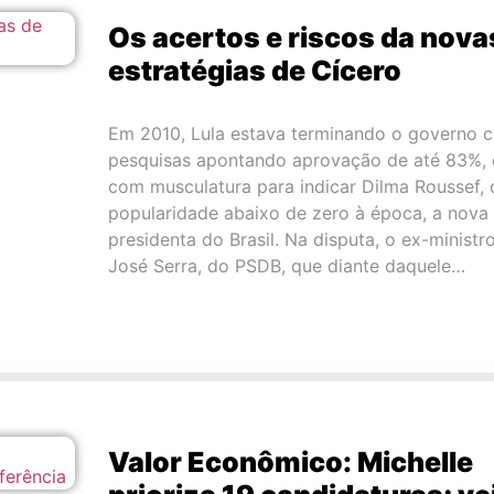
Os acertos e riscos da nova
estratégias de Cícero
Em 2010, Lula estava terminando o governo 
pesquisas apontando aprovação de até 83%, 
com musculatura para indicar Dilma Roussef, 
popularidade abaixo de zero à época, a nova
presidenta do Brasil. Na disputa, o ex-ministr
José Serra, do PSDB, que diante daquele…
Valor Econômico: Michelle