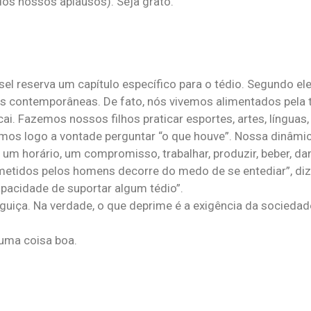
os nossos aplausos). Seja grato.
ssel reserva um capítulo específico para o tédio. Segundo ele
es contemporâneas. De fato, nós vivemos alimentados pela
i. Fazemos nossos filhos praticar esportes, artes, línguas, 
os logo a vontade perguntar “o que houve”. Nossa dinâmic
r, um horário, um compromisso, trabalhar, produzir, beber, da
metidos pelos homens decorre do medo de se entediar”, diz
capacidade de suportar algum tédio”.
eguiça. Na verdade, o que deprime é a exigência da socieda
guma coisa boa.