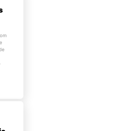
s
com
e
de
o