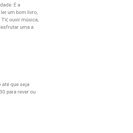
dade. É a
ler um bom livro,
r TV, ouvir música,
 desfrutar uma a
e até que seja
30 para rever ou