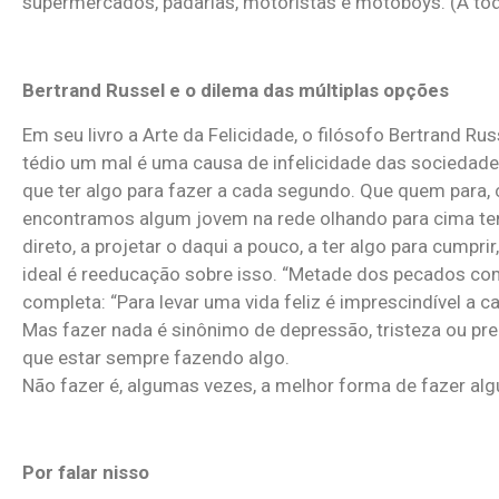
supermercados, padarias, motoristas e motoboys. (A tod
Bertrand Russel e o dilema das múltiplas opções
Em seu livro a Arte da Felicidade, o filósofo Bertrand Ru
tédio um mal é uma causa de infelicidade das sociedad
que ter algo para fazer a cada segundo. Que quem para, ca
encontramos algum jovem na rede olhando para cima tem
direto, a projetar o daqui a pouco, a ter algo para cumpri
ideal é reeducação sobre isso. “Metade dos pecados co
completa: “Para levar uma vida feliz é imprescindível a 
Mas fazer nada é sinônimo de depressão, tristeza ou pr
que estar sempre fazendo algo.
Não fazer é, algumas vezes, a melhor forma de fazer al
Por falar nisso