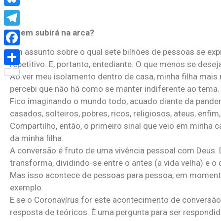
Bluesky
Quem subirá na arca?
Telegram
Um assunto sobre o qual sete bilhões de pessoas se exp
Facebook
repetitivo. E, portanto, entediante. O que menos se de
Share
Ao ver meu isolamento dentro de casa, minha filha mais n
percebi que não há como se manter indiferente ao tema.
Fico imaginando o mundo todo, acuado diante da pandemi
casados, solteiros, pobres, ricos, religiosos, ateus, enf
Compartilho, então, o primeiro sinal que veio em minha
da minha filha.
A conversão é fruto de uma vivência pessoal com Deus
transforma, dividindo-se entre o antes (a vida velha) e o
Mas isso acontece de pessoas para pessoa, em momento
exemplo.
E se o Coronavírus for este acontecimento de conversão
resposta de teóricos. É uma pergunta para ser respondid