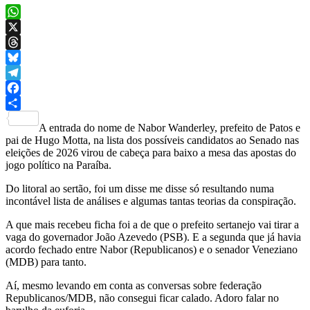
WhatsApp
X
Threads
Bluesky
Telegram
Facebook
Share
A entrada do nome de Nabor Wanderley, prefeito de Patos e
pai de Hugo Motta, na lista dos possíveis candidatos ao Senado nas
eleições de 2026 virou de cabeça para baixo a mesa das apostas do
jogo político na Paraíba.
Do litoral ao sertão, foi um disse me disse só resultando numa
incontável lista de análises e algumas tantas teorias da conspiração.
A que mais recebeu ficha foi a de que o prefeito sertanejo vai tirar a
vaga do governador João Azevedo (PSB). E a segunda que já havia
acordo fechado entre Nabor (Republicanos) e o senador Veneziano
(MDB) para tanto.
Aí, mesmo levando em conta as conversas sobre federação
Republicanos/MDB, não consegui ficar calado. Adoro falar no