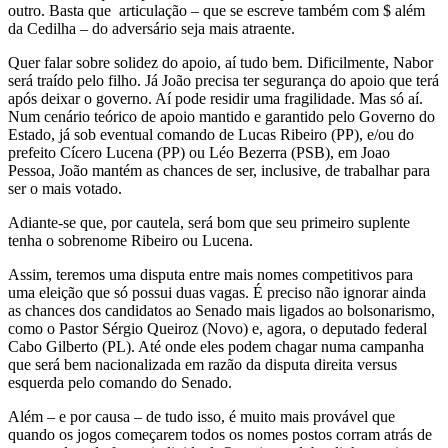
outro. Basta que articulação – que se escreve também com $ além
da Cedilha – do adversário seja mais atraente.
Quer falar sobre solidez do apoio, aí tudo bem. Dificilmente, Nabor
será traído pelo filho. Já João precisa ter segurança do apoio que terá
após deixar o governo. Aí pode residir uma fragilidade. Mas só aí.
Num cenário teórico de apoio mantido e garantido pelo Governo do
Estado, já sob eventual comando de Lucas Ribeiro (PP), e/ou do
prefeito Cícero Lucena (PP) ou Léo Bezerra (PSB), em Joao
Pessoa, João mantém as chances de ser, inclusive, de trabalhar para
ser o mais votado.
Adiante-se que, por cautela, será bom que seu primeiro suplente
tenha o sobrenome Ribeiro ou Lucena.
Assim, teremos uma disputa entre mais nomes competitivos para
uma eleição que só possui duas vagas. É preciso não ignorar ainda
as chances dos candidatos ao Senado mais ligados ao bolsonarismo,
como o Pastor Sérgio Queiroz (Novo) e, agora, o deputado federal
Cabo Gilberto (PL). Até onde eles podem chagar numa campanha
que será bem nacionalizada em razão da disputa direita versus
esquerda pelo comando do Senado.
Além – e por causa – de tudo isso, é muito mais provável que
quando os jogos começarem todos os nomes postos corram atrás de