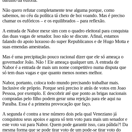
barulho da euforia.
Não quero refutar completamente tese alguma porque, como
sabemos, no céu da política tá cheio de boi voando. Mas é preciso
chamar os eufóricos – e os equilibrados – para reflexão.
A entrada de Nabor mexe sim com o quadro eleitoral para conquista
das duas vagas de senador. Isso não se discute. Afinal, estamos
falando do apoio luxuoso do super Republicanos e de Hugo Motta e
suas emendas amestradas.
Mas é uma precipitação pouco racional dizer que ele só ameaça o
governador João. Não ! Ele ameaça qualquer um. A entrada de
Nabor é a entrada de mais um nome competitivo numa disputa que
só tem duas vagas e que quanto menos nomes melhor.
Nabor, portanto, coloca todo mundo precisando trabalhar mais.
Inclusive ele próprio. Porque será preciso ir atrás de votos em Joao
Pessoa, por exemplo. E descobrir até que ponto as brigas nacionais
compradas pelo filho podem gerar uma rejeição para ele aqui na
Paraíba. Essa é a primeira provocação que faço.
A segunda é contra a tese número dois pela qual Veneziano já
conquistou seus apoios e agora só tem voto para mais um senador e
este voto vai para Nabor. Quem pode garantir isso, cara pálida?! Da
mesma forma que se pode tirar voto de um pode-se tirar voto do