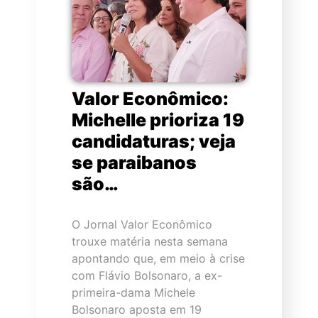
Valor Econômico:
Michelle prioriza 19
candidaturas; veja
se paraibanos
são…
O Jornal Valor Econômico
trouxe matéria nesta semana
apontando que, em meio à crise
com Flávio Bolsonaro, a ex-
primeira-dama Michele
Bolsonaro aposta em 19