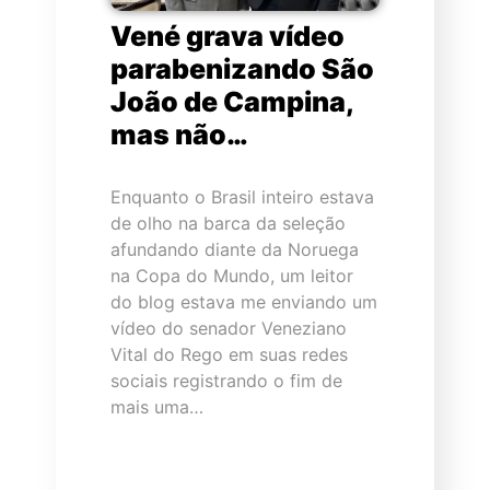
Vené grava vídeo
parabenizando São
João de Campina,
mas não…
Enquanto o Brasil inteiro estava
de olho na barca da seleção
afundando diante da Noruega
na Copa do Mundo, um leitor
do blog estava me enviando um
vídeo do senador Veneziano
Vital do Rego em suas redes
sociais registrando o fim de
mais uma…