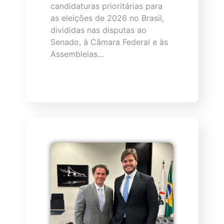
candidaturas prioritárias para
as eleições de 2026 no Brasil,
divididas nas disputas ao
Senado, à Câmara Federal e às
Assembleias…