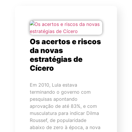
Os acertos e riscos
da novas
estratégias de
Cícero
Em 2010, Lula estava
terminando o governo com
pesquisas apontando
aprovação de até 83%, e com
musculatura para indicar Dilma
Roussef, de popularidade
abaixo de zero à época, a nova