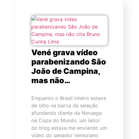
Vené grava vídeo
parabenizando São
João de Campina,
mas não…
Enquanto o Brasil inteiro estava
de olho na barca da seleção
afundando diante da Noruega
na Copa do Mundo, um leitor
do blog estava me enviando um
vídeo do senador Veneziano