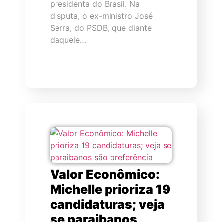
presidenta do Brasil. Na
disputa, o ex-ministro José
Serra, do PSDB, que diante
daquele…
Valor Econômico:
Michelle prioriza 19
candidaturas; veja
se paraibanos