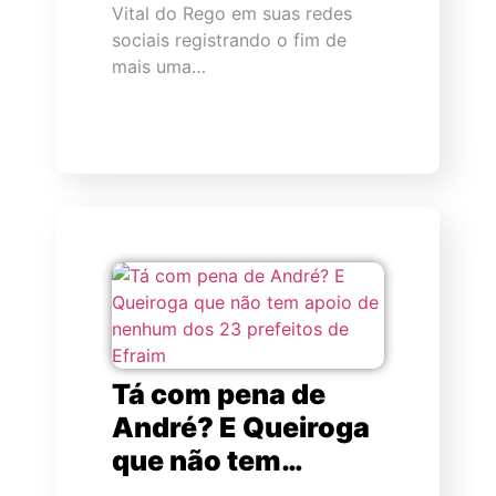
Vital do Rego em suas redes
sociais registrando o fim de
mais uma…
Tá com pena de
André? E Queiroga
que não tem…