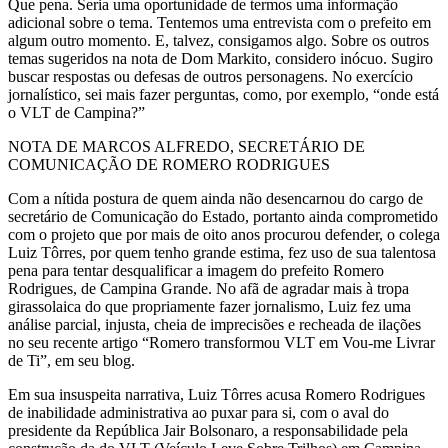
Que pena. Seria uma oportunidade de termos uma informação
adicional sobre o tema. Tentemos uma entrevista com o prefeito em
algum outro momento. E, talvez, consigamos algo. Sobre os outros
temas sugeridos na nota de Dom Markito, considero inócuo. Sugiro
buscar respostas ou defesas de outros personagens. No exercício
jornalístico, sei mais fazer perguntas, como, por exemplo, “onde está
o VLT de Campina?”
NOTA DE MARCOS ALFREDO, SECRETÁRIO DE
COMUNICAÇÃO DE ROMERO RODRIGUES
Com a nítida postura de quem ainda não desencarnou do cargo de
secretário de Comunicação do Estado, portanto ainda comprometido
com o projeto que por mais de oito anos procurou defender, o colega
Luiz Tôrres, por quem tenho grande estima, fez uso de sua talentosa
pena para tentar desqualificar a imagem do prefeito Romero
Rodrigues, de Campina Grande. No afã de agradar mais à tropa
girassolaica do que propriamente fazer jornalismo, Luiz fez uma
análise parcial, injusta, cheia de imprecisões e recheada de ilações
no seu recente artigo “Romero transformou VLT em Vou-me Livrar
de Ti”, em seu blog.
Em sua insuspeita narrativa, Luiz Tôrres acusa Romero Rodrigues
de inabilidade administrativa ao puxar para si, com o aval do
presidente da República Jair Bolsonaro, a responsabilidade pela