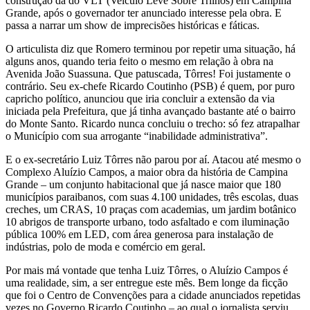
construção da do VLT (Veículo Leve Sobre Trilhos) em Campina
Grande, após o governador ter anunciado interesse pela obra. E
passa a narrar um show de imprecisões históricas e fáticas.
O articulista diz que Romero terminou por repetir uma situação, há
alguns anos, quando teria feito o mesmo em relação à obra na
Avenida João Suassuna. Que patuscada, Tôrres! Foi justamente o
contrário. Seu ex-chefe Ricardo Coutinho (PSB) é quem, por puro
capricho político, anunciou que iria concluir a extensão da via
iniciada pela Prefeitura, que já tinha avançado bastante até o bairro
do Monte Santo. Ricardo nunca concluiu o trecho: só fez atrapalhar
o Município com sua arrogante “inabilidade administrativa”.
E o ex-secretário Luiz Tôrres não parou por aí. Atacou até mesmo o
Complexo Aluízio Campos, a maior obra da história de Campina
Grande – um conjunto habitacional que já nasce maior que 180
municípios paraibanos, com suas 4.100 unidades, três escolas, duas
creches, um CRAS, 10 praças com academias, um jardim botânico
10 abrigos de transporte urbano, todo asfaltado e com iluminação
pública 100% em LED, com área generosa para instalação de
indústrias, polo de moda e comércio em geral.
Por mais má vontade que tenha Luiz Tôrres, o Aluízio Campos é
uma realidade, sim, a ser entregue este mês. Bem longe da ficção
que foi o Centro de Convenções para a cidade anunciados repetidas
vezes no Governo Ricardo Coutinho – ao qual o jornalista serviu