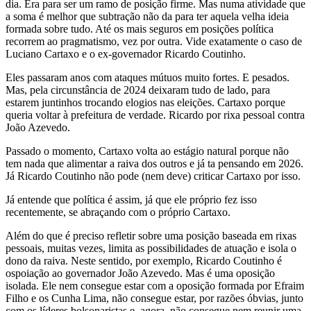
dia. Era para ser um ramo de posição firme. Mas numa atividade que
a soma é melhor que subtração não da para ter aquela velha ideia
formada sobre tudo. Até os mais seguros em posições política
recorrem ao pragmatismo, vez por outra. Vide exatamente o caso de
Luciano Cartaxo e o ex-governador Ricardo Coutinho.
Eles passaram anos com ataques mútuos muito fortes. E pesados.
Mas, pela circunstância de 2024 deixaram tudo de lado, para
estarem juntinhos trocando elogios nas eleições. Cartaxo porque
queria voltar à prefeitura de verdade. Ricardo por rixa pessoal contra
João Azevedo.
Passado o momento, Cartaxo volta ao estágio natural porque não
tem nada que alimentar a raiva dos outros e já ta pensando em 2026.
Já Ricardo Coutinho não pode (nem deve) criticar Cartaxo por isso.
Já entende que política é assim, já que ele próprio fez isso
recentemente, se abraçando com o próprio Cartaxo.
Além do que é preciso refletir sobre uma posição baseada em rixas
pessoais, muitas vezes, limita as possibilidades de atuação e isola o
dono da raiva. Neste sentido, por exemplo, Ricardo Coutinho é
ospoiação ao governador João Azevedo. Mas é uma oposição
isolada. Ele nem consegue estar com a oposição formada por Efraim
Filho e os Cunha Lima, não consegue estar, por razões óbvias, junto
com os líderes bolsonaristas e, agora, não consegue nem reunir uma