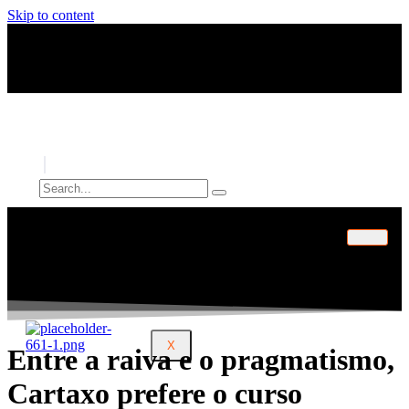
Skip to content
INÍCIO
ARTIGOS
PERFIL
CONTATO
X
Entre a raiva e o pragmatismo,
Cartaxo prefere o curso