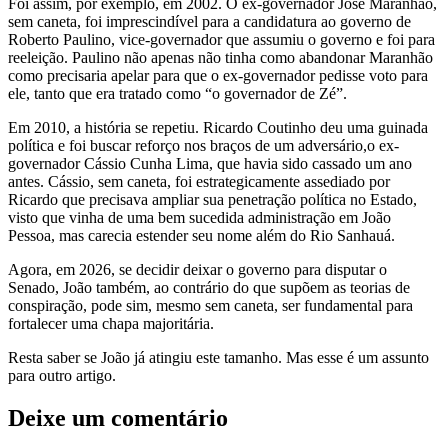
Foi assim, por exemplo, em 2002. O ex-governador José Maranhão,
sem caneta, foi imprescindível para a candidatura ao governo de
Roberto Paulino, vice-governador que assumiu o governo e foi para
reeleição. Paulino não apenas não tinha como abandonar Maranhão
como precisaria apelar para que o ex-governador pedisse voto para
ele, tanto que era tratado como “o governador de Zé”.
Em 2010, a história se repetiu. Ricardo Coutinho deu uma guinada
política e foi buscar reforço nos braços de um adversário,o ex-
governador Cássio Cunha Lima, que havia sido cassado um ano
antes. Cássio, sem caneta, foi estrategicamente assediado por
Ricardo que precisava ampliar sua penetração política no Estado,
visto que vinha de uma bem sucedida administração em João
Pessoa, mas carecia estender seu nome além do Rio Sanhauá.
Agora, em 2026, se decidir deixar o governo para disputar o
Senado, João também, ao contrário do que supõem as teorias de
conspiração, pode sim, mesmo sem caneta, ser fundamental para
fortalecer uma chapa majoritária.
Resta saber se João já atingiu este tamanho. Mas esse é um assunto
para outro artigo.
Deixe um comentário