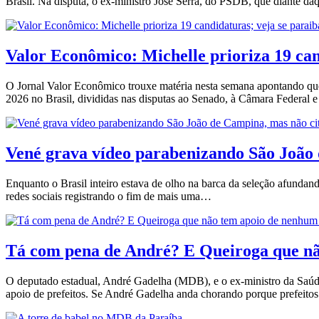
Brasil. Na disputa, o ex-ministro José Serra, do PSDB, que diante d
Valor Econômico: Michelle prioriza 19 ca
O Jornal Valor Econômico trouxe matéria nesta semana apontando que,
2026 no Brasil, divididas nas disputas ao Senado, à Câmara Federal
Vené grava vídeo parabenizando São Joã
Enquanto o Brasil inteiro estava de olho na barca da seleção afund
redes sociais registrando o fim de mais uma…
Tá com pena de André? E Queiroga que 
O deputado estadual, André Gadelha (MDB), e o ex-ministro da Saúde
apoio de prefeitos. Se André Gadelha anda chorando porque prefeit