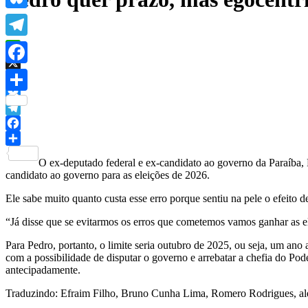
Bluesky
Telegram
WhatsApp
Facebook
X
Threads
Share
Bluesky
Telegram
Facebook
Share
O ex-deputado federal e ex-candidato ao governo da Paraíba
candidato ao governo para as eleições de 2026.
Ele sabe muito quanto custa esse erro porque sentiu na pele o efeito
“Já disse que se evitarmos os erros que cometemos vamos ganhar as el
Para Pedro, portanto, o limite seria outubro de 2025, ou seja, um ano
com a possibilidade de disputar o governo e arrebatar a chefia do Po
antecipadamente.
Traduzindo: Efraim Filho, Bruno Cunha Lima, Romero Rodrigues, além 