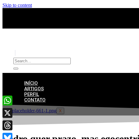
Skip to content
INÍCIO
ARTIGOS
PERFIL
CONTATO
WhatsApp
X
X
Threads
Pedro quer prazo, mas egocentri