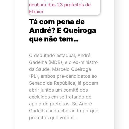
Tá com pena de
André? E Queiroga
que não tem…
O deputado estadual, André
Gadelha (MDB), e o ex-ministro
da Saúde, Marcelo Queiroga
(PL), ambos pré-candidatos ao
Senado da República, já podem
abrir juntos um comitê dos
excluídos em se tratando de
apoio de prefeitos. Se André
Gadelha anda chorando porque
prefeitos que votam…