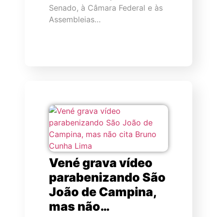
Senado, à Câmara Federal e às
Assembleias…
Vené grava vídeo
parabenizando São
João de Campina,
mas não…