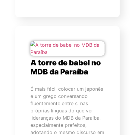
A torre de babel no
MDB da Paraíba
É mais fácil colocar um japonês
e um grego conversando
fluentemente entre si nas
próprias línguas do que ver
lideranças do MDB da Paraíba,
especialmente prefeitos,
adotando o mesmo discurso em