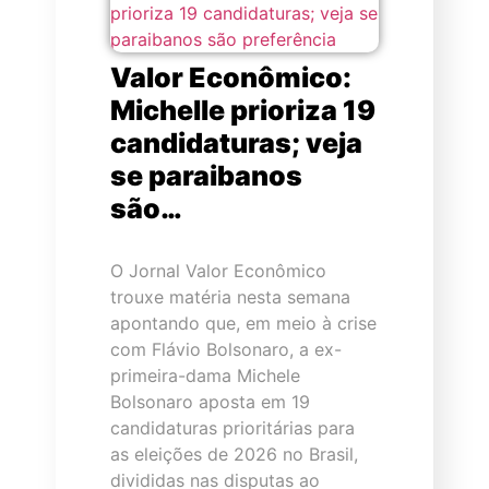
Valor Econômico:
Michelle prioriza 19
candidaturas; veja
se paraibanos
são…
O Jornal Valor Econômico
trouxe matéria nesta semana
apontando que, em meio à crise
com Flávio Bolsonaro, a ex-
primeira-dama Michele
Bolsonaro aposta em 19
candidaturas prioritárias para
as eleições de 2026 no Brasil,
divididas nas disputas ao