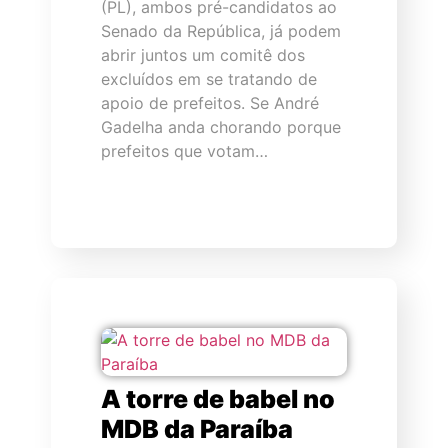
(PL), ambos pré-candidatos ao
Senado da República, já podem
abrir juntos um comitê dos
excluídos em se tratando de
apoio de prefeitos. Se André
Gadelha anda chorando porque
prefeitos que votam…
A torre de babel no
MDB da Paraíba