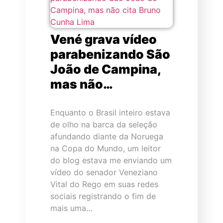
Vené grava vídeo
parabenizando São
João de Campina,
mas não…
Enquanto o Brasil inteiro estava
de olho na barca da seleção
afundando diante da Noruega
na Copa do Mundo, um leitor
do blog estava me enviando um
vídeo do senador Veneziano
Vital do Rego em suas redes
sociais registrando o fim de
mais uma…