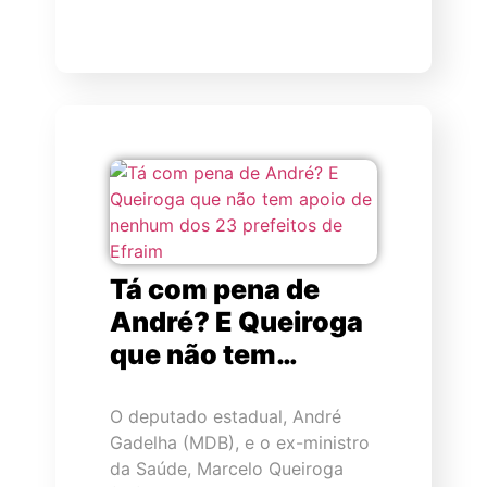
Tá com pena de
André? E Queiroga
que não tem…
O deputado estadual, André
Gadelha (MDB), e o ex-ministro
da Saúde, Marcelo Queiroga