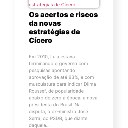
Os acertos e riscos
da novas
estratégias de
Cícero
Em 2010, Lula estava
terminando o governo com
pesquisas apontando
aprovação de até 83%, e com
musculatura para indicar Dilma
Roussef, de popularidade
abaixo de zero à época, a nova
presidenta do Brasil. Na
disputa, o ex-ministro José
Serra, do PSDB, que diante
daquele…