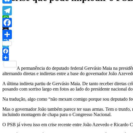
Bluesky
Telegram
WhatsApp
X
Facebook
Threads
Share
Bluesky
Telegram
Facebook
Share
A permanência do deputado federal Gervásio Maia na presidênci
alternando diretas e indiretas entre a base do governador João Azeve
A última indireta partiu de Gervásio Maia. De tanto receber diretas c
posando com sorriso largo em fotos ao lado do presidente nacional do
Na tradução, algo como “não mexam comigo porque sou deputado federa
Mas o governador João também parece ter suas armas. Tem o trunfo, n
incluindo montagem de chapa para o Congresso Nacional.
O PSB já viveu isso em crise recente entre João Azevedo e Ricardo 