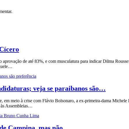
mentar.
 Cícero
aprovação de até 83%, e com musculatura para indicar Dilma Roussef,
aquele…
ndidaturas; veja se paraibanos são…
 em meio à crise com Flávio Bolsonaro, a ex-primeira-dama Michele Bol
 e às Assembleias…
o de Campina, mas não…