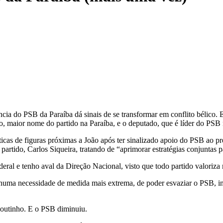
a do PSB da Paraíba dá sinais de se transformar em conflito bélico. E o
do, maior nome do partido na Paraíba, e o deputado, que é líder do PS
ríticas de figuras próximas a João após ter sinalizado apoio do PSB ao 
 partido, Carlos Siqueira, tratando de “aprimorar estratégias conjunta
l e tenho aval da Direção Nacional, visto que todo partido valoriza 
uma necessidade de medida mais extrema, de poder esvaziar o PSB, inv
Coutinho. E o PSB diminuiu.