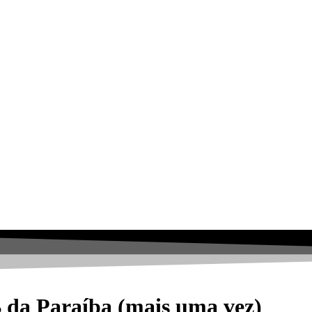
B da Paraíba (mais uma vez)