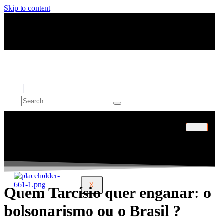
Skip to content
INÍCIO
ARTIGOS
PERFIL
CONTATO
X
Quem Tarcísio quer enganar: o
bolsonarismo ou o Brasil ?