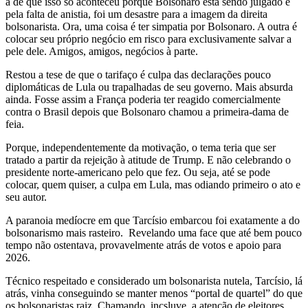
a de que isso só aconteceu porque Bolsonaro está sendo julgado e
pela falta de anistia, foi um desastre para a imagem da direita
bolsonarista. Ora, uma coisa é ter simpatia por Bolsonaro. A outra é
colocar seu próprio negócio em risco para exclusivamente salvar a
pele dele. Amigos, amigos, negócios à parte.
Restou a tese de que o tarifaço é culpa das declarações pouco
diplomáticas de Lula ou trapalhadas de seu governo. Mais absurda
ainda. Fosse assim a França poderia ter reagido comercialmente
contra o Brasil depois que Bolsonaro chamou a primeira-dama de
feia.
Porque, independentemente da motivação, o tema teria que ser
tratado a partir da rejeição à atitude de Trump. E não celebrando o
presidente norte-americano pelo que fez. Ou seja, até se pode
colocar, quem quiser, a culpa em Lula, mas odiando primeiro o ato e
seu autor.
A paranoia medíocre em que Tarcísio embarcou foi exatamente a do
bolsonarismo mais rasteiro. Revelando uma face que até bem pouco
tempo não ostentava, provavelmente atrás de votos e apoio para
2026.
Técnico respeitado e considerado um bolsonarista nutela, Tarcísio, lá
atrás, vinha conseguindo se manter menos “portal de quartel” do que
os bolsonaristas raiz. Chamando, incsluve, a atenção de eleitores