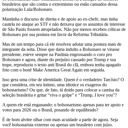
brasileiros que são contra o extremismo ou estão cansados dessa
polarização Lula/Bolsonaro.
Mantinha o discurso de direita e de apoio ao ex-chefe, mas tinha
cautela no ataque ao STF e não deixava que os assuntos de interesse
de São Paulo fossem atropelados. Não por menos recebeu críticas de
Bolsonaro por sua postura em favor da Reforma Tributária.
Mas de um tempo para cá ele resolveu adotar uma postura mais de
integrante da seita. Disse que daria indulto a Bolsonaro se virasse
presidente, esteve sempre na Paulista engrossando o coro pro
Bolsonaro e agora, diante do prejuízo causado por Trump e sua
trupe, reproduziu o texto anti Brasil do clã, embora tenha apagado
foto com o boné Make America Great Again em seguida.
Isso gera uma crise de identidade. Quem é o verdadeiro Tarcísio? O
que considera, em seu íntimo, uma idiotice os exageros do
bolsonarismo? Ou que, de fato, tá doido para colocar a camisa da
seleção brasileira e gritar “viva o golpe” e “Trump, I love you”?
A quem ele está enganando: o bolsonarismo apenas para ter apoio e
votos para 2026 ou o Brasil, posando de equilibrado?
É de bom alvitre olhar com mais acuidade a partir de agora. Seja
você bolsonarista extremo ou apenas um brasileiro com juízo.