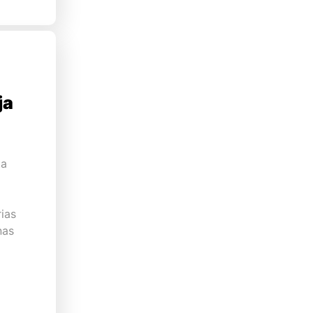
ja
ta
ias
nas