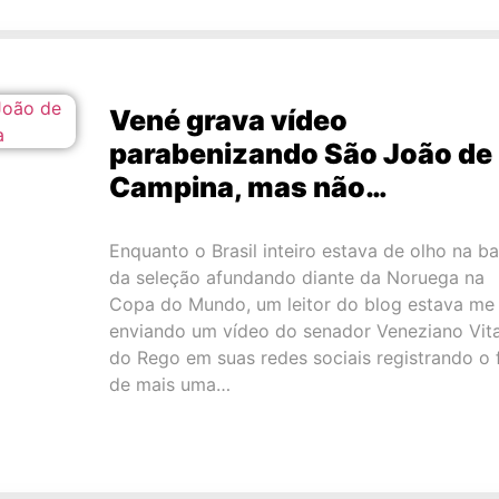
Vené grava vídeo
parabenizando São João de
Campina, mas não…
Enquanto o Brasil inteiro estava de olho na b
da seleção afundando diante da Noruega na
Copa do Mundo, um leitor do blog estava me
enviando um vídeo do senador Veneziano Vita
do Rego em suas redes sociais registrando o 
de mais uma…