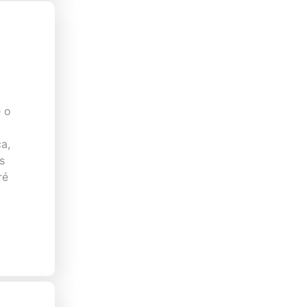
 o
a,
s
ré