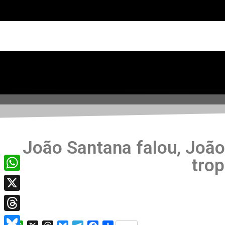
João Santana falou, João
trop
WhatsApp
X
Threads