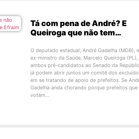
Tá com pena de André? E
Queiroga que não tem…
O deputado estadual, André Gadelha (MDB), e
ex-ministro da Saúde, Marcelo Queiroga (PL),
ambos pré-candidatos ao Senado da Repúblic
já podem abrir juntos um comitê dos excluído
em se tratando de apoio de prefeitos. Se And
Gadelha anda chorando porque prefeitos que
votam…