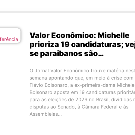
Valor Econômico: Michelle
prioriza 19 candidaturas; ve
se paraibanos são…
O Jornal Valor Econômico trouxe matéria nes
semana apontando que, em meio à crise com
Flávio Bolsonaro, a ex-primeira-dama Michele
Bolsonaro aposta em 19 candidaturas prioritár
para as eleições de 2026 no Brasil, divididas 
disputas ao Senado, à Câmara Federal e às
Assembleias…