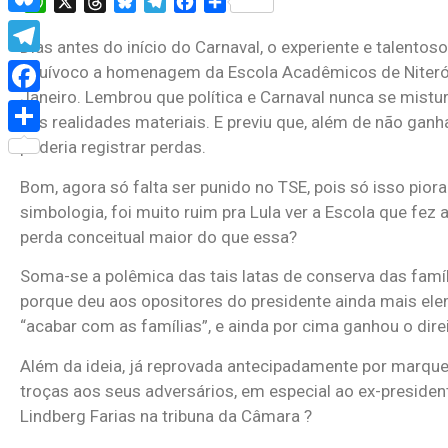
WhatsApp
X
Threads
Bluesky
Telegram
Facebook
Share
Bluesky
Dias antes do início do Carnaval, o experiente e talent
Telegram
equívoco a homenagem da Escola Acadêmicos de Niterói a
Janeiro. Lembrou que política e Carnaval nunca se mistura
Facebook
das realidades materiais. E previu que, além de não ganh
poderia registrar perdas.
Share
Bom, agora só falta ser punido no TSE, pois só isso pior
simbologia, foi muito ruim pra Lula ver a Escola que fez
perda conceitual maior do que essa?
Soma-se a polêmica das tais latas de conserva das famílias
porque deu aos opositores do presidente ainda mais eleme
“acabar com as famílias”, e ainda por cima ganhou o dire
Além da ideia, já reprovada antecipadamente por marquete
troças aos seus adversários, em especial ao ex-preside
Lindberg Farias na tribuna da Câmara ?