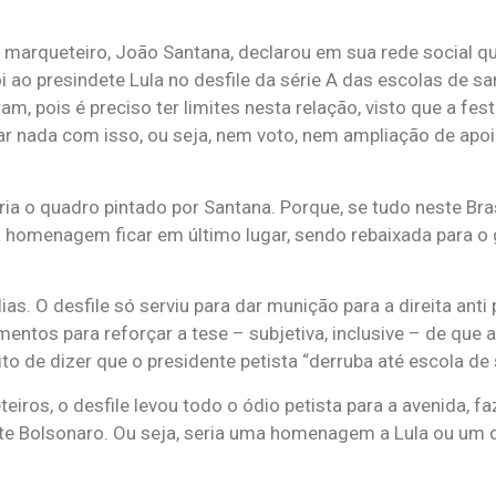
oso marqueteiro, João Santana, declarou em sua rede social 
o presindete Lula no desfile da série A das escolas de s
m, pois é preciso ter limites nesta relação, visto que a fes
ar nada com isso, ou seja, nem voto, nem ampliação de apoi
aria o quadro pintado por Santana. Porque, se tudo neste Bra
 a homenagem ficar em último lugar, sendo rebaixada para o 
. O desfile só serviu para dar munição para a direita anti pet
ntos para reforçar a tese – subjetiva, inclusive – de que a
ito de dizer que o presidente petista “derruba até escola de
iros, o desfile levou todo o ódio petista para a avenida, f
nte Bolsonaro. Ou seja, seria uma homenagem a Lula ou um 