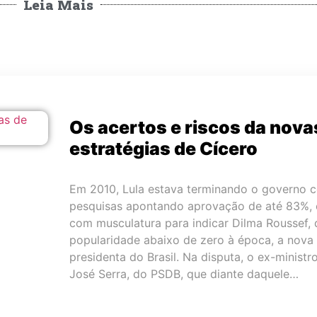
Leia Mais
Os acertos e riscos da nova
estratégias de Cícero
Em 2010, Lula estava terminando o governo 
pesquisas apontando aprovação de até 83%, 
com musculatura para indicar Dilma Roussef, 
popularidade abaixo de zero à época, a nova
presidenta do Brasil. Na disputa, o ex-ministr
José Serra, do PSDB, que diante daquele…