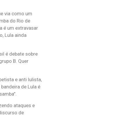
que via como um
amba do Rio de
ta é um extravasar
o, Lula ainda
sil é debate sobre
grupo B. Quer
ista e anti lulista,
 bandeira de Lula é
 samba”.
azendo ataques e
discurso de