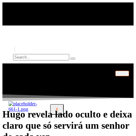
Skip
to
content
INÍCIO
ARTIGOS
PERFIL
CONTATO
X
Hugo revela lado oculto e deixa
claro que só servirá um senhor