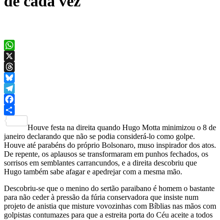
de cada vez
WhatsApp
X
Threads
Bluesky
Telegram
Facebook
Share
Houve festa na direita quando Hugo Motta minimizou o 8 de
janeiro declarando que não se podia considerá-lo como golpe.
Houve até parabéns do próprio Bolsonaro, muso inspirador dos atos.
De repente, os aplausos se transformaram em punhos fechados, os
sorrisos em semblantes carrancundos, e a direita descobriu que
Hugo também sabe afagar e apedrejar com a mesma mão.
Descobriu-se que o menino do sertão paraibano é homem o bastante
para não ceder à pressão da fúria conservadora que insiste num
projeto de anistia que misture vovozinhas com Bíblias nas mãos com
golpistas contumazes para que a estreita porta do Céu aceite a todos