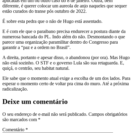
aplicadas em um ou outro caso do 8 de janeiro. Outra, bem
diferente, é querer colocar um aureola de anjo naqueles que sequer
estão curados do transe pós outubro de 2022.
É sobre esta pedra que o não de Hugo está assentado.
E é com ele que o paraibano precisa endurecer a postura diante da
numerosa bancada do PL. Indo além do não. Desmontando o que
parece uma organização paramilitar dentro do Congresso para
garantir a “paz e a ordem no Brasil”.
A direita, portanto e apesar disso, o abandonou (por ora). Mas Hugo
não está sozinho. O STF e o governo Lula são sua retaguarda. E,
quiçá, o centrão, seu habitat natural.
Ele sabe que o momento atual exige a escolha de um dos lados. Para
esperar o momento certo de voltar pra cima do muro. Até a próxima
radicalização.
Deixe um comentário
O seu endereço de e-mail não será publicado.
Campos obrigatórios
são marcados com
*
Comentário
*