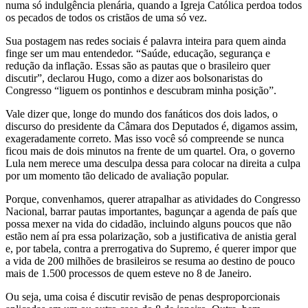
numa só indulgência plenária, quando a Igreja Católica perdoa todos
os pecados de todos os cristãos de uma só vez.
Sua postagem nas redes sociais é palavra inteira para quem ainda
finge ser um mau entendedor. “Saúde, educação, segurança e
redução da inflação. Essas são as pautas que o brasileiro quer
discutir”, declarou Hugo, como a dizer aos bolsonaristas do
Congresso “liguem os pontinhos e descubram minha posição”.
Vale dizer que, longe do mundo dos fanáticos dos dois lados, o
discurso do presidente da Câmara dos Deputados é, digamos assim,
exageradamente correto. Mas isso você só compreende se nunca
ficou mais de dois minutos na frente de um quartel. Ora, o governo
Lula nem merece uma desculpa dessa para colocar na direita a culpa
por um momento tão delicado de avaliação popular.
Porque, convenhamos, querer atrapalhar as atividades do Congresso
Nacional, barrar pautas importantes, bagunçar a agenda de país que
possa mexer na vida do cidadão, incluindo alguns poucos que não
estão nem aí pra essa polarização, sob a justificativa de anistia geral
e, por tabela, contra a prerrogativa do Supremo, é querer impor que
a vida de 200 milhões de brasileiros se resuma ao destino de pouco
mais de 1.500 processos de quem esteve no 8 de Janeiro.
Ou seja, uma coisa é discutir revisão de penas desproporcionais