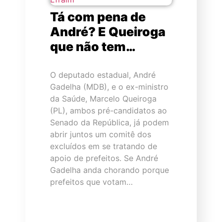
Tá com pena de
André? E Queiroga
que não tem…
O deputado estadual, André
Gadelha (MDB), e o ex-ministro
da Saúde, Marcelo Queiroga
(PL), ambos pré-candidatos ao
Senado da República, já podem
abrir juntos um comitê dos
excluídos em se tratando de
apoio de prefeitos. Se André
Gadelha anda chorando porque
prefeitos que votam…