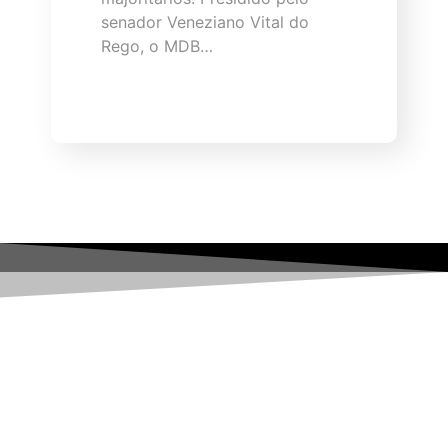
senador Veneziano Vital do
Rego, o MDB…