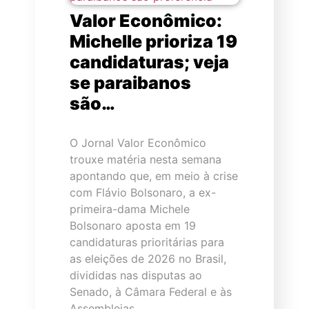
Valor Econômico:
Michelle prioriza 19
candidaturas; veja
se paraibanos
são…
O Jornal Valor Econômico
trouxe matéria nesta semana
apontando que, em meio à crise
com Flávio Bolsonaro, a ex-
primeira-dama Michele
Bolsonaro aposta em 19
candidaturas prioritárias para
as eleições de 2026 no Brasil,
divididas nas disputas ao
Senado, à Câmara Federal e às
Assembleias…