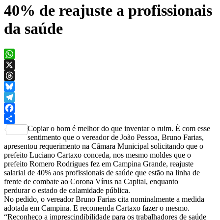
40% de reajuste a profissionais
da saúde
WhatsApp
X
Threads
Bluesky
Telegram
Facebook
Copiar o bom é melhor do que inventar o ruim. É com esse
Share
sentimento que o vereador de João Pessoa, Bruno Farias,
apresentou requerimento na Câmara Municipal solicitando que o
prefeito Luciano Cartaxo conceda, nos mesmo moldes que o
prefeito Romero Rodrigues fez em Campina Grande, reajuste
salarial de 40% aos profissionais de saúde que estão na linha de
frente de combate ao Corona Vírus na Capital, enquanto
perdurar o estado de calamidade pública.
No pedido, o vereador Bruno Farias cita nominalmente a medida
adotada em Campina. E recomenda Cartaxo fazer o mesmo.
“Reconheço a imprescindibilidade para os trabalhadores de saúde