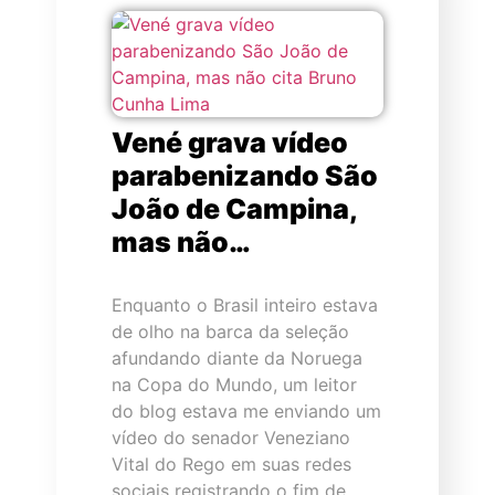
Vené grava vídeo
parabenizando São
João de Campina,
mas não…
Enquanto o Brasil inteiro estava
de olho na barca da seleção
afundando diante da Noruega
na Copa do Mundo, um leitor
do blog estava me enviando um
vídeo do senador Veneziano
Vital do Rego em suas redes
sociais registrando o fim de