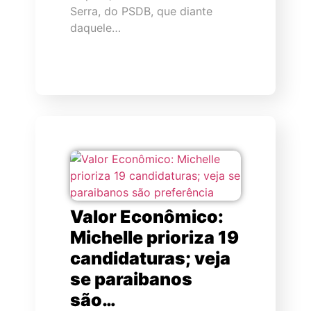
Serra, do PSDB, que diante
daquele…
Valor Econômico:
Michelle prioriza 19
candidaturas; veja
se paraibanos
são…