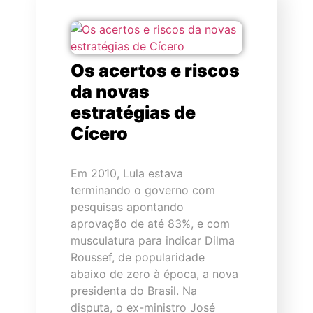
Os acertos e riscos
da novas
estratégias de
Cícero
Em 2010, Lula estava
terminando o governo com
pesquisas apontando
aprovação de até 83%, e com
musculatura para indicar Dilma
Roussef, de popularidade
abaixo de zero à época, a nova
presidenta do Brasil. Na
disputa, o ex-ministro José