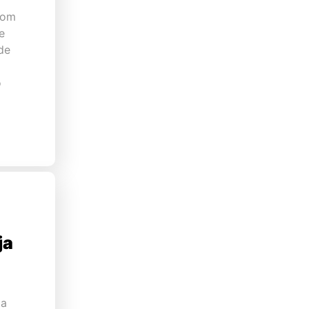
com
e
de
o
ja
ta