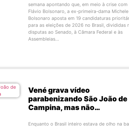
semana apontando que, em meio à crise com
Flávio Bolsonaro, a ex-primeira-dama Michele
Bolsonaro aposta em 19 candidaturas prioritár
para as eleições de 2026 no Brasil, divididas 
disputas ao Senado, à Câmara Federal e às
Assembleias…
Vené grava vídeo
parabenizando São João de
Campina, mas não…
Enquanto o Brasil inteiro estava de olho na b