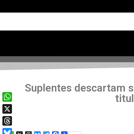
Suplentes descartam s
titu
WhatsApp
X
Threads