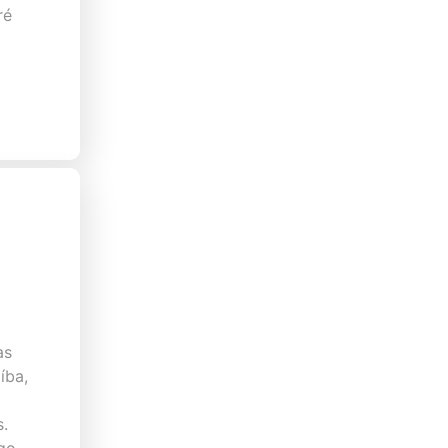
ré
as
íba,
s.