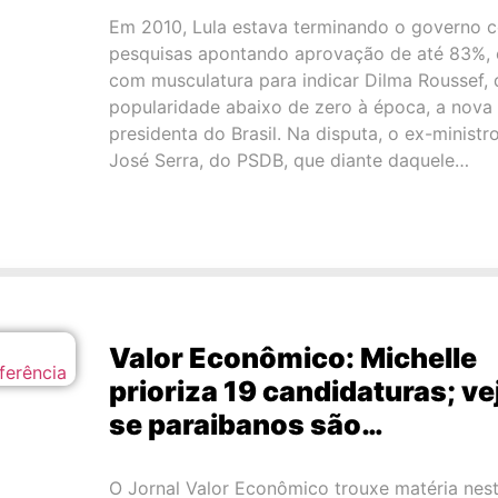
Em 2010, Lula estava terminando o governo 
pesquisas apontando aprovação de até 83%, 
com musculatura para indicar Dilma Roussef, 
popularidade abaixo de zero à época, a nova
presidenta do Brasil. Na disputa, o ex-ministr
José Serra, do PSDB, que diante daquele…
Valor Econômico: Michelle
prioriza 19 candidaturas; ve
se paraibanos são…
O Jornal Valor Econômico trouxe matéria nes