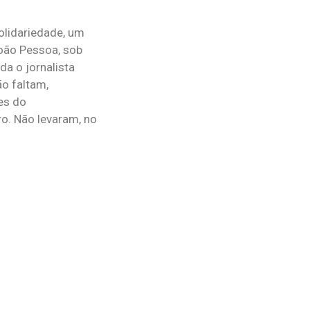
olidariedade, um
João Pessoa, sob
da o jornalista
ão faltam,
es do
o. Não levaram, no