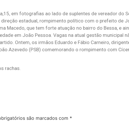
a,15, em fotografias ao lado de suplentes de vereador do S
a direção estadual, rompimento político com o prefeito de 
Dema Macedo, que tem forte atuação no bairro do Bessa, e ain
ariedade em João Pessoa. Vagas na atual gestão municipal n
rtido. Ontem, os irmãos Eduardo e Fábio Carneiro, dirigent
 João Azevedo (PSB) comemorando o rompimento com Cícer
os rachas.
brigatórios são marcados com
*