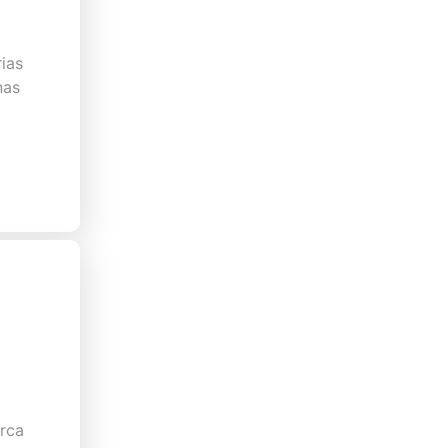
ias
nas
arca