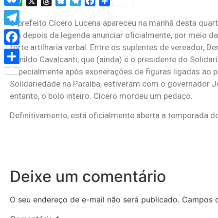
WhatsApp
X
Threads
Bluesky
Telegram
Facebook
Share
Bluesky
O prefeito Cícero Lucena apareceu na manhã desta quart
Telegram
dia depois da legenda anunciar oficialmente, por meio d
forte artilharia verbal. Entre os suplentes de vereador, 
Facebook
Jonildo Cavalcanti, que (ainda) é o presidente do Solid
especialmente após exonerações de figuras ligadas ao pa
Share
Solidariedade na Paraíba, estiveram com o governador
entanto, o bolo inteiro. Cícero mordeu um pedaço.
Definitivamente, está oficialmente aberta a temporada d
Deixe um comentário
O seu endereço de e-mail não será publicado.
Campos o