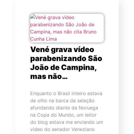
Vené grava vídeo
parabenizando São
João de Campina,
mas não…
Enquanto o Brasil inteiro estava
de olho na barca da seleção
afundando diante da Noruega
na Copa do Mundo, um leitor
do blog estava me enviando um
vídeo do senador Veneziano