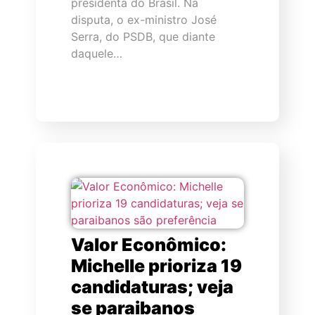
presidenta do Brasil. Na
disputa, o ex-ministro José
Serra, do PSDB, que diante
daquele…
Valor Econômico:
Michelle prioriza 19
candidaturas; veja
se paraibanos