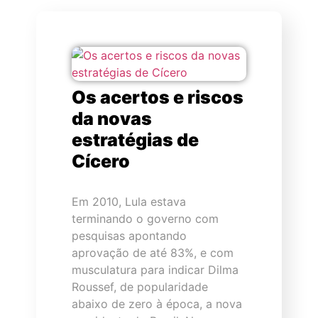
Os acertos e riscos
da novas
estratégias de
Cícero
Em 2010, Lula estava
terminando o governo com
pesquisas apontando
aprovação de até 83%, e com
musculatura para indicar Dilma
Roussef, de popularidade
abaixo de zero à época, a nova