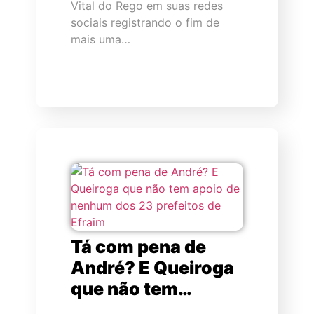
Vital do Rego em suas redes
sociais registrando o fim de
mais uma…
Tá com pena de
André? E Queiroga
que não tem…