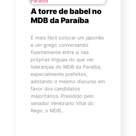
A torre de babel no
MDB da Paraíba
É mais fácil colocar um japonês
e um grego conversando
fluentemente entre si nas
próprias línguas do que ver
lideranças do MDB da Paraíba,
especialmente prefeitos,
adotando o mesmo discurso em
favor dos candidatos
majoritários. Presidido pelo
senador Veneziano Vital do
Rego, o MDB…