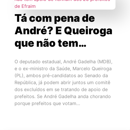
Tá com pena de
André? E Queiroga
que não tem…
O deputado estadual, André Gadelha (MDB),
e o ex-ministro da Saúde, Marcelo Queiroga
(PL), ambos pré-candidatos ao Senado da
República, já podem abrir juntos um comitê
dos excluídos em se tratando de apoio de
prefeitos. Se André Gadelha anda chorando
porque prefeitos que votam…