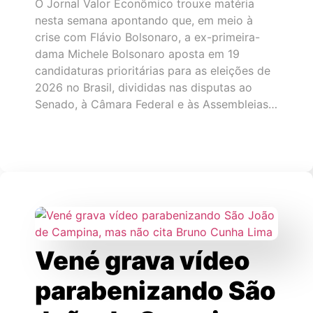
O Jornal Valor Econômico trouxe matéria
nesta semana apontando que, em meio à
crise com Flávio Bolsonaro, a ex-primeira-
dama Michele Bolsonaro aposta em 19
candidaturas prioritárias para as eleições de
2026 no Brasil, divididas nas disputas ao
Senado, à Câmara Federal e às Assembleias…
Vené grava vídeo
parabenizando São