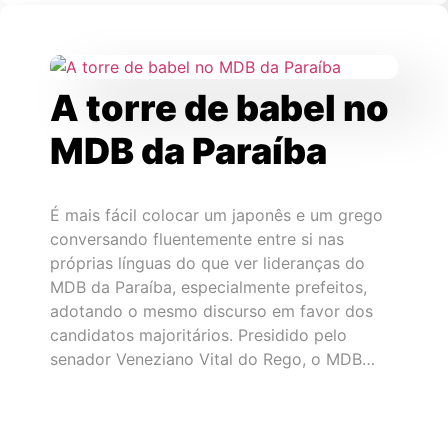
A torre de babel no
MDB da Paraíba
É mais fácil colocar um japonês e um grego
conversando fluentemente entre si nas
próprias línguas do que ver lideranças do
MDB da Paraíba, especialmente prefeitos,
adotando o mesmo discurso em favor dos
candidatos majoritários. Presidido pelo
senador Veneziano Vital do Rego, o MDB…