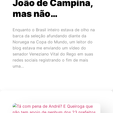
João de Campina,
mas não…
Enquanto o Brasil inteiro estava de olho na
barca da seleção afundando diante da
Noruega na Copa do Mundo, um leitor do
blog estava me enviando um vídeo do
senador Veneziano Vital do Rego em suas
redes sociais registrando o fim de mais
uma…