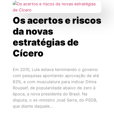
Os acertos e riscos
da novas
estratégias de
Cícero
Em 2010, Lula estava terminando o governo
com pesquisas apontando aprovação de até
83%, e com musculatura para indicar Dilma
Roussef, de popularidade abaixo de zero à
época, a nova presidenta do Brasil. Na
disputa, o ex-ministro José Serra, do PSDB,
que diante daquele…