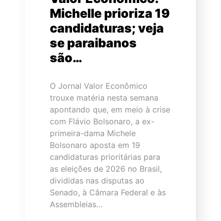
Michelle prioriza 19
candidaturas; veja
se paraibanos
são…
O Jornal Valor Econômico
trouxe matéria nesta semana
apontando que, em meio à crise
com Flávio Bolsonaro, a ex-
primeira-dama Michele
Bolsonaro aposta em 19
candidaturas prioritárias para
as eleições de 2026 no Brasil,
divididas nas disputas ao
Senado, à Câmara Federal e às
Assembleias…