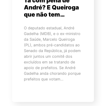
Tá com pena de
André? E Queiroga
que não tem…
O deputado estadual, André
Gadelha (MDB), e o ex-ministro
da Saúde, Marcelo Queiroga
(PL), ambos pré-candidatos ao
Senado da República, já podem
abrir juntos um comitê dos
excluídos em se tratando de
apoio de prefeitos. Se André
Gadelha anda chorando porque
prefeitos que votam…