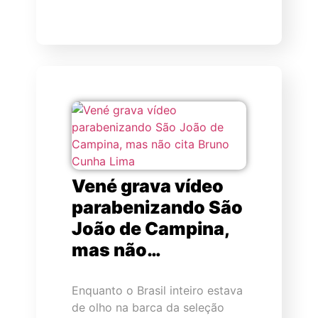
Vené grava vídeo
parabenizando São
João de Campina,
mas não…
Enquanto o Brasil inteiro estava
de olho na barca da seleção