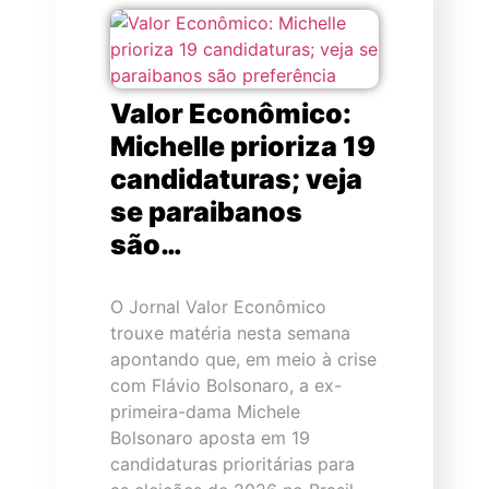
Valor Econômico:
Michelle prioriza 19
candidaturas; veja
se paraibanos
são…
O Jornal Valor Econômico
trouxe matéria nesta semana
apontando que, em meio à crise
com Flávio Bolsonaro, a ex-
primeira-dama Michele
Bolsonaro aposta em 19
candidaturas prioritárias para