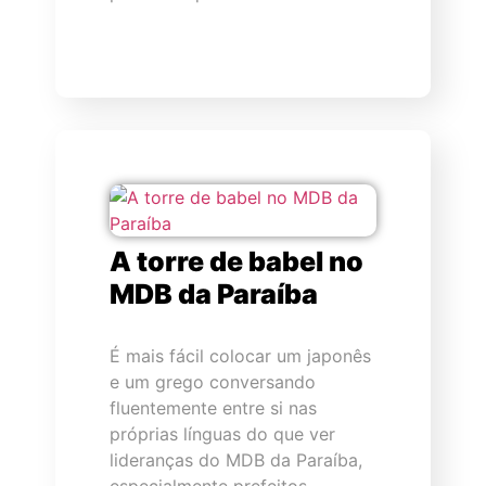
A torre de babel no
MDB da Paraíba
É mais fácil colocar um japonês
e um grego conversando
fluentemente entre si nas
próprias línguas do que ver
lideranças do MDB da Paraíba,