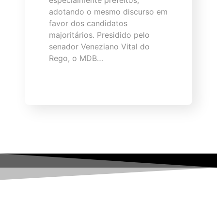
especialmente prefeitos,
adotando o mesmo discurso em
favor dos candidatos
majoritários. Presidido pelo
senador Veneziano Vital do
Rego, o MDB…