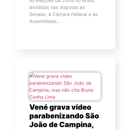
as eleições de 2026 no Brasil,
divididas nas disputas ao
Senado, à Câmara Federal e às
Assembleias…
Vené grava vídeo
parabenizando São
João de Campina,