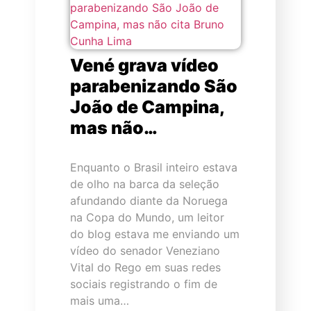
Vené grava vídeo
parabenizando São
João de Campina,
mas não…
Enquanto o Brasil inteiro estava
de olho na barca da seleção
afundando diante da Noruega
na Copa do Mundo, um leitor
do blog estava me enviando um
vídeo do senador Veneziano
Vital do Rego em suas redes
sociais registrando o fim de
mais uma…