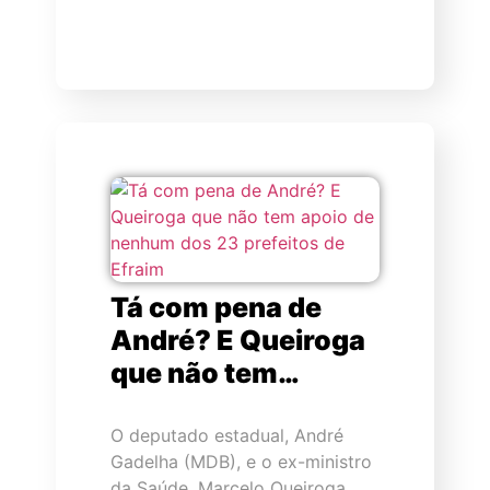
Tá com pena de
André? E Queiroga
que não tem…
O deputado estadual, André
Gadelha (MDB), e o ex-ministro
da Saúde, Marcelo Queiroga