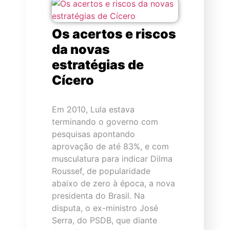
Os acertos e riscos
da novas
estratégias de
Cícero
Em 2010, Lula estava
terminando o governo com
pesquisas apontando
aprovação de até 83%, e com
musculatura para indicar Dilma
Roussef, de popularidade
abaixo de zero à época, a nova
presidenta do Brasil. Na
disputa, o ex-ministro José
Serra, do PSDB, que diante