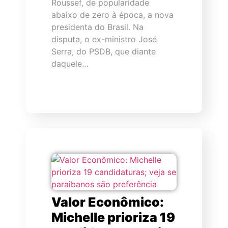
Roussef, de popularidade
abaixo de zero à época, a nova
presidenta do Brasil. Na
disputa, o ex-ministro José
Serra, do PSDB, que diante
daquele…
Valor Econômico:
Michelle prioriza 19