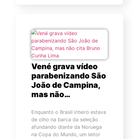
Vené grava vídeo
parabenizando São
João de Campina,
mas não…
Enquanto o Brasil inteiro estava
de olho na barca da seleção
afundando diante da Noruega
na Copa do Mundo, um leitor