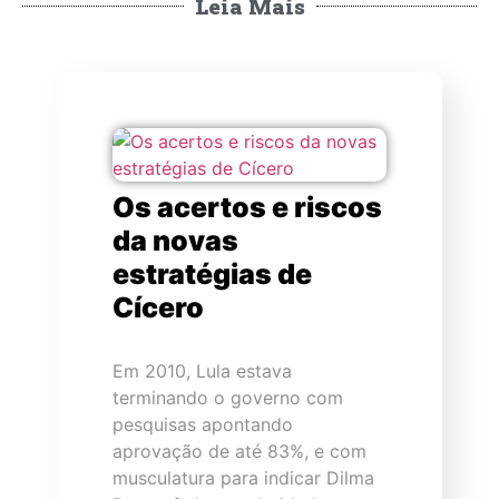
Leia Mais
Os acertos e riscos
da novas
estratégias de
Cícero
Em 2010, Lula estava
terminando o governo com
pesquisas apontando
aprovação de até 83%, e com
musculatura para indicar Dilma