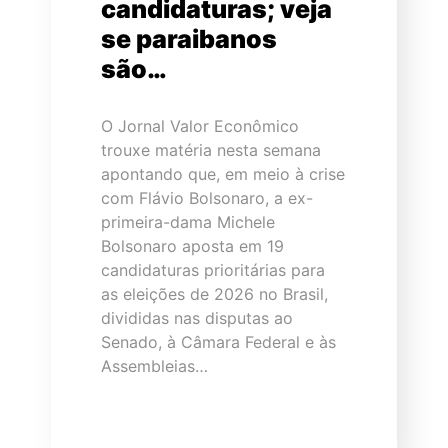
candidaturas; veja
se paraibanos
são…
O Jornal Valor Econômico
trouxe matéria nesta semana
apontando que, em meio à crise
com Flávio Bolsonaro, a ex-
primeira-dama Michele
Bolsonaro aposta em 19
candidaturas prioritárias para
as eleições de 2026 no Brasil,
divididas nas disputas ao
Senado, à Câmara Federal e às
Assembleias…