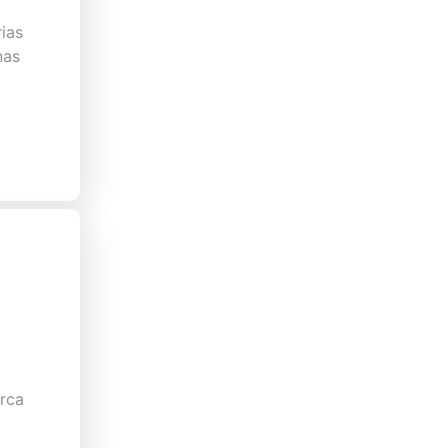
ias
nas
arca