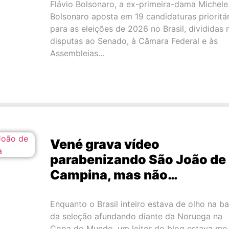
Flávio Bolsonaro, a ex-primeira-dama Michele
Bolsonaro aposta em 19 candidaturas prioritár
para as eleições de 2026 no Brasil, divididas 
disputas ao Senado, à Câmara Federal e às
Assembleias…
Vené grava vídeo
parabenizando São João de
Campina, mas não…
Enquanto o Brasil inteiro estava de olho na b
da seleção afundando diante da Noruega na
Copa do Mundo, um leitor do blog estava me