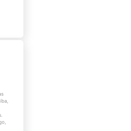
as
íba,
s.
go,