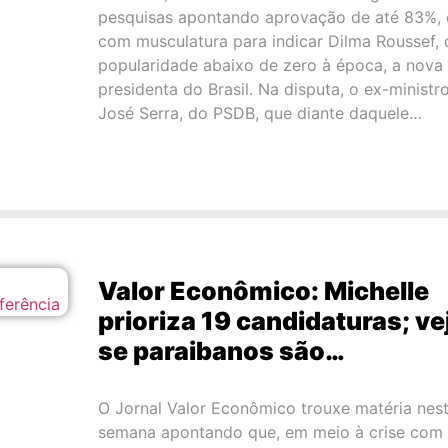
pesquisas apontando aprovação de até 83%, 
com musculatura para indicar Dilma Roussef, 
popularidade abaixo de zero à época, a nova
presidenta do Brasil. Na disputa, o ex-ministr
José Serra, do PSDB, que diante daquele…
Valor Econômico: Michelle
prioriza 19 candidaturas; ve
se paraibanos são…
O Jornal Valor Econômico trouxe matéria nes
semana apontando que, em meio à crise com