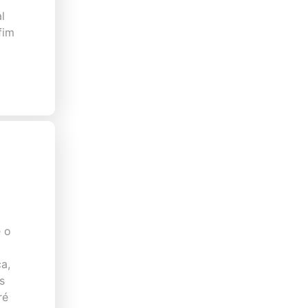
l
fim
 o
a,
s
ré