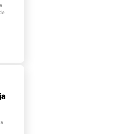
e
de
o
ja
ta