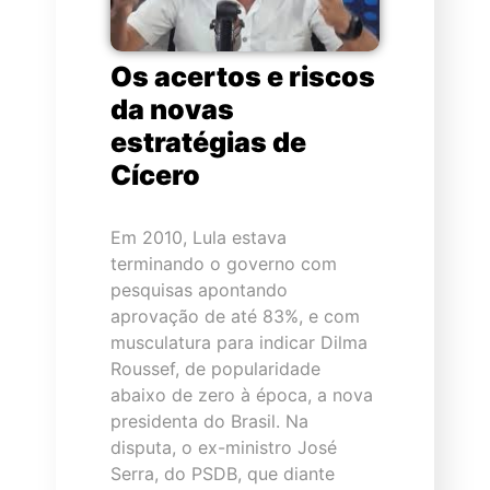
Os acertos e riscos
da novas
estratégias de
Cícero
Em 2010, Lula estava
terminando o governo com
pesquisas apontando
aprovação de até 83%, e com
musculatura para indicar Dilma
Roussef, de popularidade
abaixo de zero à época, a nova
presidenta do Brasil. Na
disputa, o ex-ministro José
Serra, do PSDB, que diante