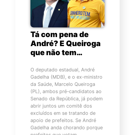
Tá com pena de
André? E Queiroga
que não tem…
O deputado estadual, André
Gadelha (MDB), e o ex-ministro
da Saúde, Marcelo Queiroga
(PL), ambos pré-candidatos ao
Senado da República, já podem
abrir juntos um comitê dos
excluídos em se tratando de
apoio de prefeitos. Se André
Gadelha anda chorando porque
prefeitos que votam…