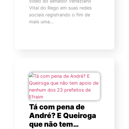
vídeo do senador Veneziano
Vital do Rego em suas redes
sociais registrando o fim de
mais uma…
Tá com pena de
André? E Queiroga
que não tem…