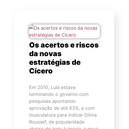
Os acertos e riscos
da novas
estratégias de
Cícero
Em 2010, Lula estava
terminando o governo com
pesquisas apontando
aprovação de até 83%, e com
musculatura para indicar Dilma
Roussef, de popularidade
abaixo de zero à época, a nova