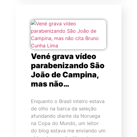
Vené grava vídeo
parabenizando São
João de Campina,
mas não…
Enquanto o Brasil inteiro estava
de olho na barca da seleção
afundando diante da Noruega
na Copa do Mundo, um leitor
do blog estava me enviando um