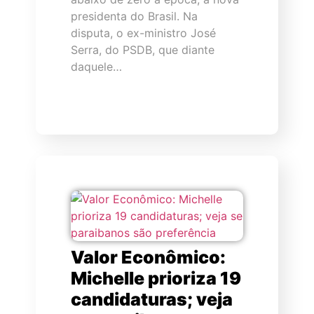
presidenta do Brasil. Na
disputa, o ex-ministro José
Serra, do PSDB, que diante
daquele…
Valor Econômico:
Michelle prioriza 19
candidaturas; veja