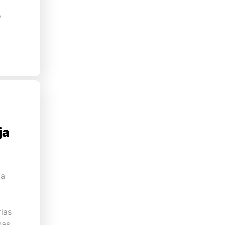
o
ja
ta
ias
nas