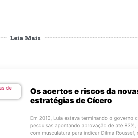
Leia Mais
Os acertos e riscos da nova
estratégias de Cícero
Em 2010, Lula estava terminando o governo 
pesquisas apontando aprovação de até 83%, 
com musculatura para indicar Dilma Roussef, 