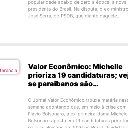
popularidade abaixo de zero à época, a nova
presidenta do Brasil. Na disputa, o ex-ministr
José Serra, do PSDB, que diante daquele…
Valor Econômico: Michelle
prioriza 19 candidaturas; ve
se paraibanos são…
O Jornal Valor Econômico trouxe matéria nes
semana apontando que, em meio à crise com
Flávio Bolsonaro, a ex-primeira-dama Michele
Bolsonaro aposta em 19 candidaturas prioritár
para as eleições de 2026 no Brasil, divididas 