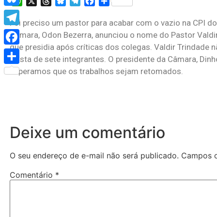
WhatsApp
X
Threads
Bluesky
Telegram
Facebook
Share
Bluesky
Foi preciso um pastor para acabar com o vazio na CPI d
Telegram
Câmara, Odon Bezerra, anunciou o nome do Pastor Valdi
que presidia após críticas dos colegas. Valdir Trindade 
Facebook
a lista de sete integrantes. O presidente da Câmara, Din
Esperamos que os trabalhos sejam retomados.
Share
Deixe um comentário
O seu endereço de e-mail não será publicado.
Campos o
Comentário
*