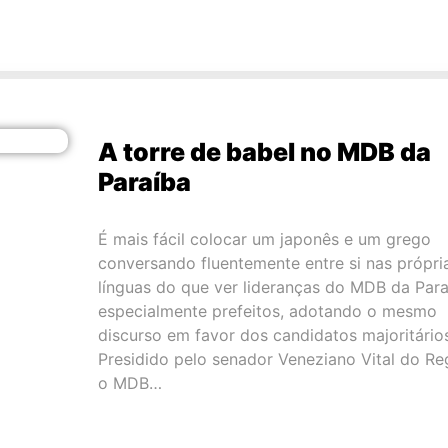
A torre de babel no MDB da
Paraíba
É mais fácil colocar um japonês e um grego
conversando fluentemente entre si nas própri
línguas do que ver lideranças do MDB da Para
especialmente prefeitos, adotando o mesmo
discurso em favor dos candidatos majoritário
Presidido pelo senador Veneziano Vital do Re
o MDB…