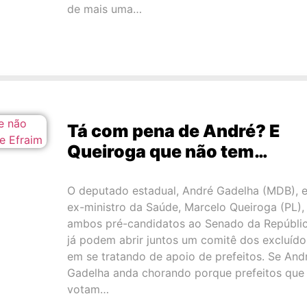
de mais uma…
Tá com pena de André? E
Queiroga que não tem…
O deputado estadual, André Gadelha (MDB), e
ex-ministro da Saúde, Marcelo Queiroga (PL),
ambos pré-candidatos ao Senado da Repúblic
já podem abrir juntos um comitê dos excluído
em se tratando de apoio de prefeitos. Se And
Gadelha anda chorando porque prefeitos que
votam…