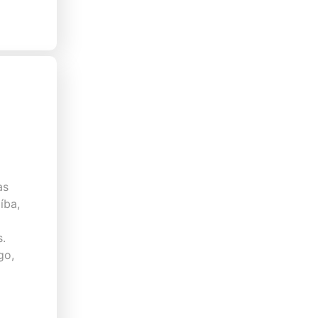
as
íba,
s.
go,