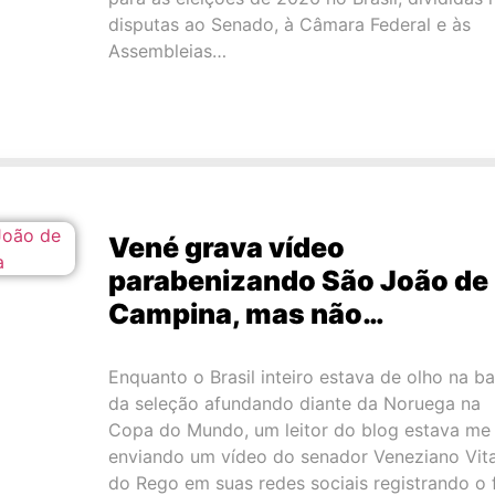
disputas ao Senado, à Câmara Federal e às
Assembleias…
Vené grava vídeo
parabenizando São João de
Campina, mas não…
Enquanto o Brasil inteiro estava de olho na b
da seleção afundando diante da Noruega na
Copa do Mundo, um leitor do blog estava me
enviando um vídeo do senador Veneziano Vita
do Rego em suas redes sociais registrando o 