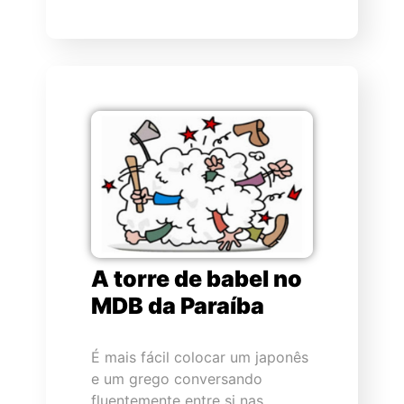
A torre de babel no
MDB da Paraíba
É mais fácil colocar um japonês
e um grego conversando
fluentemente entre si nas