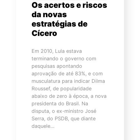
Os acertos e riscos
da novas
estratégias de
Cícero
Em 2010, Lula estava
terminando o governo com
pesquisas apontando
aprovação de até 83%, e com
musculatura para indicar Dilma
Roussef, de popularidade
abaixo de zero à época, a nova
presidenta do Brasil. Na
disputa, o ex-ministro José
Serra, do PSDB, que diante
daquele…