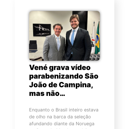
Vené grava vídeo
parabenizando São
João de Campina,
mas não…
Enquanto o Brasil inteiro estava
de olho na barca da seleção
afundando diante da Noruega