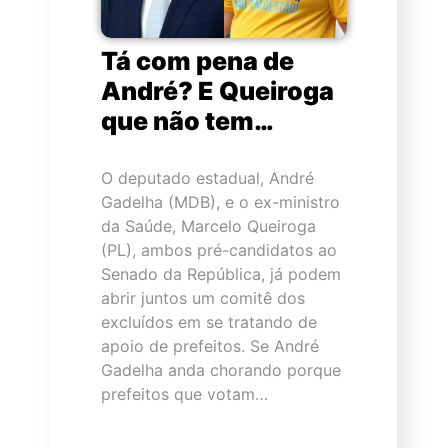
Tá com pena de
André? E Queiroga
que não tem…
O deputado estadual, André
Gadelha (MDB), e o ex-ministro
da Saúde, Marcelo Queiroga
(PL), ambos pré-candidatos ao
Senado da República, já podem
abrir juntos um comitê dos
excluídos em se tratando de
apoio de prefeitos. Se André
Gadelha anda chorando porque
prefeitos que votam…