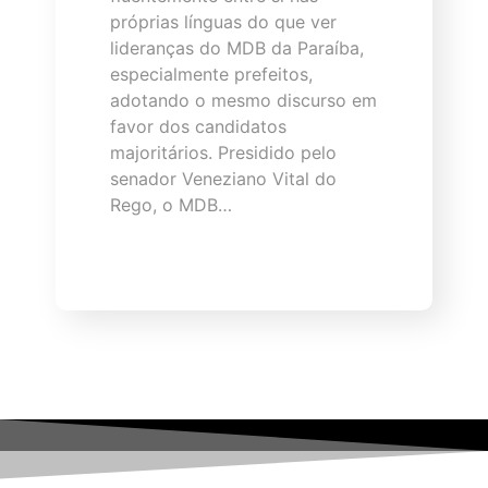
próprias línguas do que ver
lideranças do MDB da Paraíba,
especialmente prefeitos,
adotando o mesmo discurso em
favor dos candidatos
majoritários. Presidido pelo
senador Veneziano Vital do
Rego, o MDB…