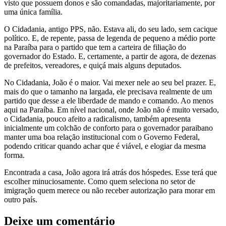
visto que possuem donos e são comandadas, majoritariamente, por
uma única família.
O Cidadania, antigo PPS, não. Estava ali, do seu lado, sem cacique
político. E, de repente, passa de legenda de pequeno a médio porte
na Paraíba para o partido que tem a carteira de filiação do
governador do Estado. E, certamente, a partir de agora, de dezenas
de prefeitos, vereadores, e quiçá mais alguns deputados.
No Cidadania, João é o maior. Vai mexer nele ao seu bel prazer. E,
mais do que o tamanho na largada, ele precisava realmente de um
partido que desse a ele liberdade de mando e comando. Ao menos
aqui na Paraíba. Em nível nacional, onde João não é muito versado,
o Cidadania, pouco afeito a radicalismo, também apresenta
inicialmente um colchão de conforto para o governador paraibano
manter uma boa relação institucional com o Governo Federal,
podendo criticar quando achar que é viável, e elogiar da mesma
forma.
Encontrada a casa, João agora irá atrás dos hóspedes. Esse terá que
escolher minuciosamente. Como quem seleciona no setor de
imigração quem merece ou não receber autorização para morar em
outro país.
Deixe um comentário