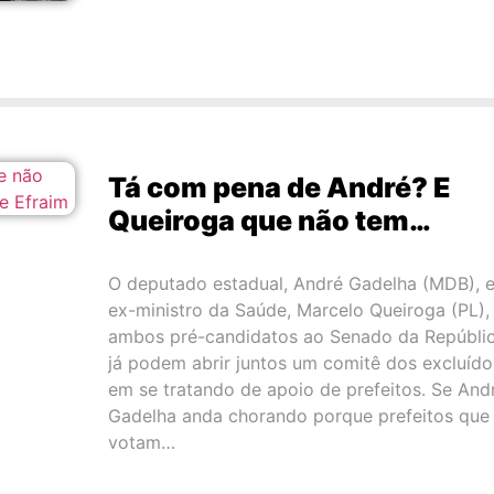
Tá com pena de André? E
Queiroga que não tem…
O deputado estadual, André Gadelha (MDB), e
ex-ministro da Saúde, Marcelo Queiroga (PL),
ambos pré-candidatos ao Senado da Repúblic
já podem abrir juntos um comitê dos excluído
em se tratando de apoio de prefeitos. Se And
Gadelha anda chorando porque prefeitos que
votam…