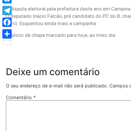
Bluesky
A disputa eleitoral pela prefeitura deste ano em Campi
O deputado Inácio Falcão, pré candidato do PC do B, cha
Telegram
forró. Esquentou ainda mais a campanha.
Facebook
Anúncio da chapa marcado para hoje, ao meio dia.
Share
Deixe um comentário
O seu endereço de e-mail não será publicado.
Campos o
Comentário
*