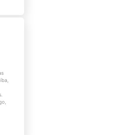
as
íba,
s.
go,