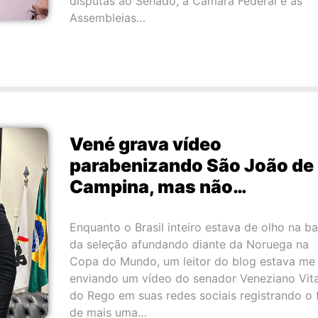
disputas ao Senado, à Câmara Federal e às
Assembleias…
Vené grava vídeo
parabenizando São João de
Campina, mas não…
Enquanto o Brasil inteiro estava de olho na b
da seleção afundando diante da Noruega na
Copa do Mundo, um leitor do blog estava me
enviando um vídeo do senador Veneziano Vita
do Rego em suas redes sociais registrando o 
de mais uma…