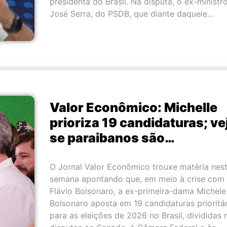
presidenta do Brasil. Na disputa, o ex-ministr
José Serra, do PSDB, que diante daquele…
Valor Econômico: Michelle
prioriza 19 candidaturas; ve
se paraibanos são…
O Jornal Valor Econômico trouxe matéria nes
semana apontando que, em meio à crise com
Flávio Bolsonaro, a ex-primeira-dama Michele
Bolsonaro aposta em 19 candidaturas prioritár
para as eleições de 2026 no Brasil, divididas 