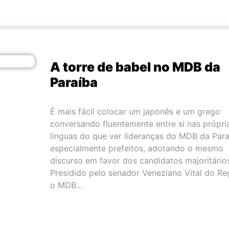
A torre de babel no MDB da
Paraíba
É mais fácil colocar um japonês e um grego
conversando fluentemente entre si nas própri
línguas do que ver lideranças do MDB da Para
especialmente prefeitos, adotando o mesmo
discurso em favor dos candidatos majoritário
Presidido pelo senador Veneziano Vital do Re
o MDB…