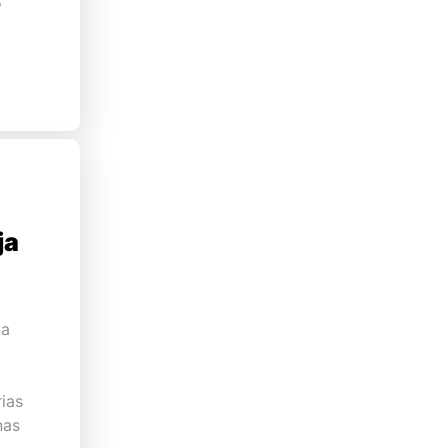
o
ja
ta
ias
nas