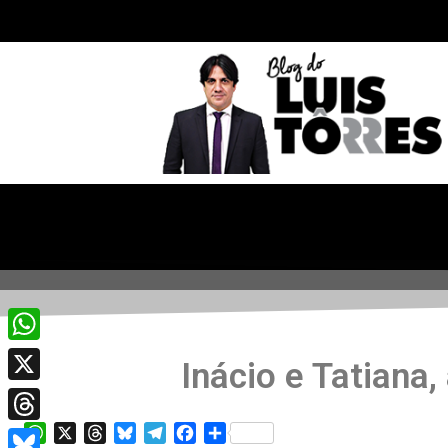
WhatsApp
Inácio e Tatiana
X
WhatsApp
X
Threads
Bluesky
Telegram
Facebook
Share
Threads