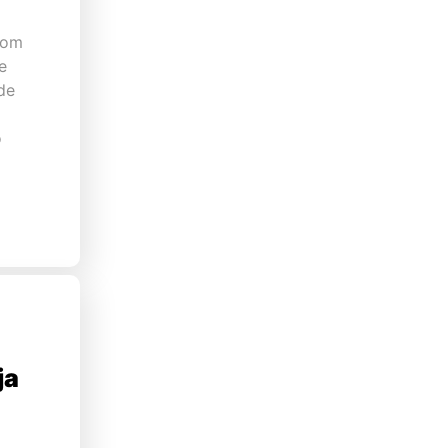
com
e
de
o
ja