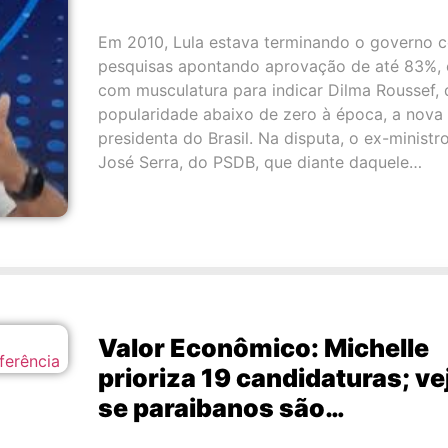
Em 2010, Lula estava terminando o governo 
pesquisas apontando aprovação de até 83%, 
com musculatura para indicar Dilma Roussef, 
popularidade abaixo de zero à época, a nova
presidenta do Brasil. Na disputa, o ex-ministr
José Serra, do PSDB, que diante daquele…
Valor Econômico: Michelle
prioriza 19 candidaturas; ve
se paraibanos são…