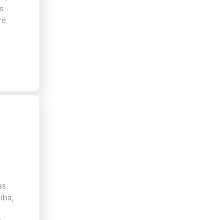
s
ré
as
íba,