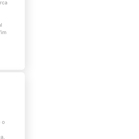
arca
l
fim
 o
a,