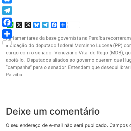
Bluesky
Telegram
WhatsApp
X
Threads
Bluesky
Telegram
Facebook
Share
Facebook
Parlamentares da base governista na Paraíba recorreram
Share
indicação do deputado federal Mersinho Lucena (PP) co
cargo com o senador Veneziano Vital do Rego (MDB), q
apoiá-lo. Deputados aliados ao governo querem que Hu
“campanha” para o senador. Entendem que desequilibrari
Paraíba.
Deixe um comentário
O seu endereço de e-mail não será publicado.
Campos o