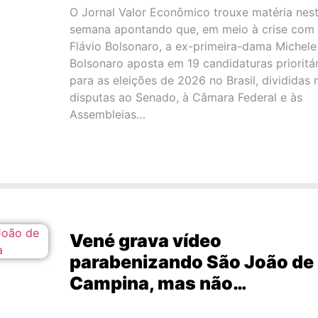
O Jornal Valor Econômico trouxe matéria nes
semana apontando que, em meio à crise com
Flávio Bolsonaro, a ex-primeira-dama Michele
Bolsonaro aposta em 19 candidaturas prioritár
para as eleições de 2026 no Brasil, divididas 
disputas ao Senado, à Câmara Federal e às
Assembleias…
Vené grava vídeo
parabenizando São João de
Campina, mas não…