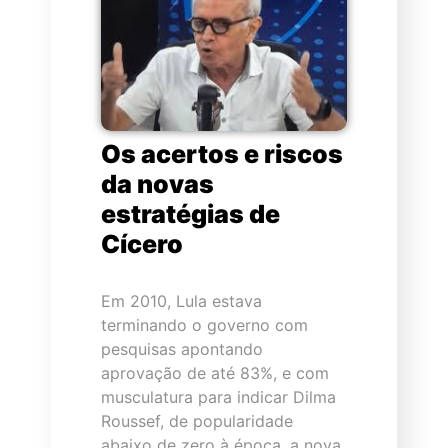
Os acertos e riscos
da novas
estratégias de
Cícero
Em 2010, Lula estava
terminando o governo com
pesquisas apontando
aprovação de até 83%, e com
musculatura para indicar Dilma
Roussef, de popularidade
abaixo de zero à época, a nova