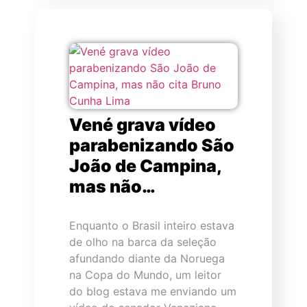
Vené grava vídeo
parabenizando São
João de Campina,
mas não…
Enquanto o Brasil inteiro estava
de olho na barca da seleção
afundando diante da Noruega
na Copa do Mundo, um leitor
do blog estava me enviando um