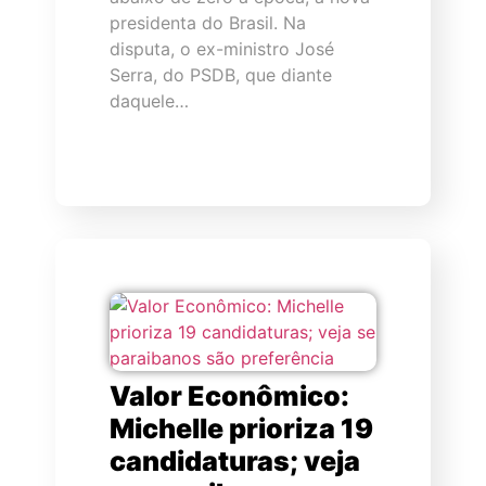
presidenta do Brasil. Na
disputa, o ex-ministro José
Serra, do PSDB, que diante
daquele…
Valor Econômico:
Michelle prioriza 19
candidaturas; veja