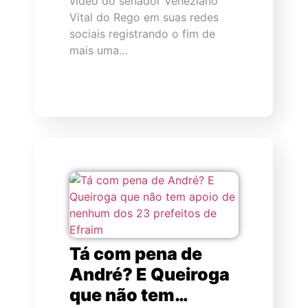
vídeo do senador Veneziano
Vital do Rego em suas redes
sociais registrando o fim de
mais uma…
Tá com pena de
André? E Queiroga
que não tem…