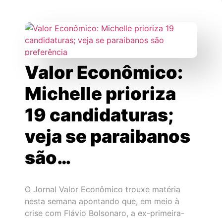
Valor Econômico:
Michelle prioriza
19 candidaturas;
veja se paraibanos
são…
O Jornal Valor Econômico trouxe matéria
nesta semana apontando que, em meio à
crise com Flávio Bolsonaro, a ex-primeira-