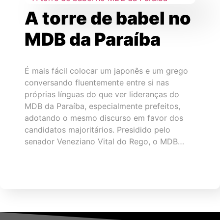
A torre de babel no
MDB da Paraíba
É mais fácil colocar um japonês e um grego
conversando fluentemente entre si nas
próprias línguas do que ver lideranças do
MDB da Paraíba, especialmente prefeitos,
adotando o mesmo discurso em favor dos
candidatos majoritários. Presidido pelo
senador Veneziano Vital do Rego, o MDB…