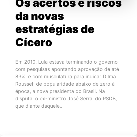
Os acertos e riscos
da novas
estratégias de
Cícero
Em 2010, Lula estava terminando o governo
com pesquisas apontando aprovação de até
83%, e com musculatura para indicar Dilma
Roussef, de popularidade abaixo de zero à
época, a nova presidenta do Brasil. Na
disputa, o ex-ministro José Serra, do PSDB,
que diante daquele…