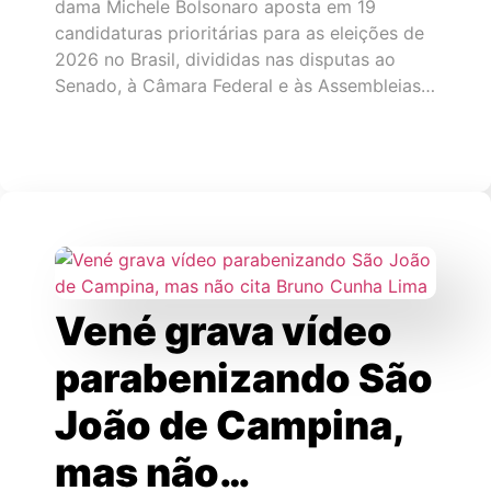
dama Michele Bolsonaro aposta em 19
candidaturas prioritárias para as eleições de
2026 no Brasil, divididas nas disputas ao
Senado, à Câmara Federal e às Assembleias…
Vené grava vídeo
parabenizando São
João de Campina,
mas não…