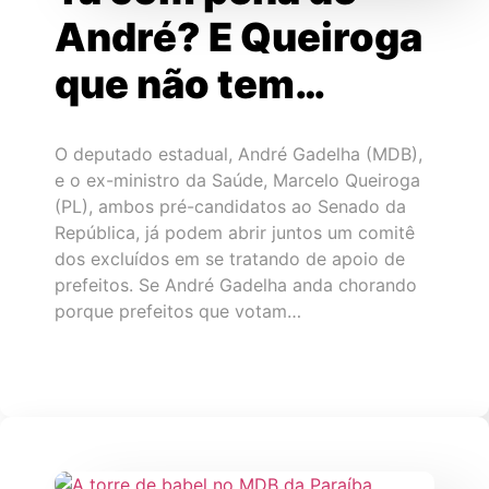
André? E Queiroga
que não tem…
O deputado estadual, André Gadelha (MDB),
e o ex-ministro da Saúde, Marcelo Queiroga
(PL), ambos pré-candidatos ao Senado da
República, já podem abrir juntos um comitê
dos excluídos em se tratando de apoio de
prefeitos. Se André Gadelha anda chorando
porque prefeitos que votam…