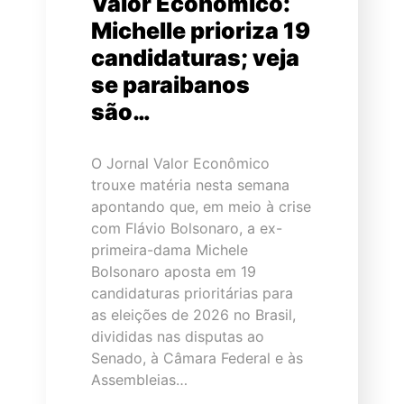
Valor Econômico:
Michelle prioriza 19
candidaturas; veja
se paraibanos
são…
O Jornal Valor Econômico
trouxe matéria nesta semana
apontando que, em meio à crise
com Flávio Bolsonaro, a ex-
primeira-dama Michele
Bolsonaro aposta em 19
candidaturas prioritárias para
as eleições de 2026 no Brasil,
divididas nas disputas ao
Senado, à Câmara Federal e às
Assembleias…