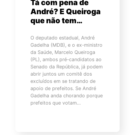
Tá com pena de
André? E Queiroga
que não tem…
O deputado estadual, André
Gadelha (MDB), e o ex-ministro
da Saúde, Marcelo Queiroga
(PL), ambos pré-candidatos ao
Senado da República, já podem
abrir juntos um comitê dos
excluídos em se tratando de
apoio de prefeitos. Se André
Gadelha anda chorando porque
prefeitos que votam…