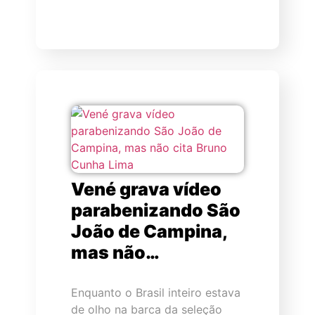
Vené grava vídeo
parabenizando São
João de Campina,
mas não…
Enquanto o Brasil inteiro estava
de olho na barca da seleção