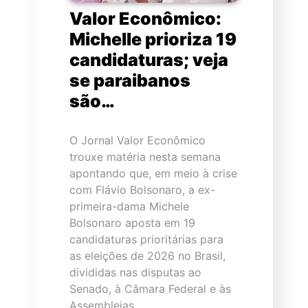
Valor Econômico:
Michelle prioriza 19
candidaturas; veja
se paraibanos
são…
O Jornal Valor Econômico
trouxe matéria nesta semana
apontando que, em meio à crise
com Flávio Bolsonaro, a ex-
primeira-dama Michele
Bolsonaro aposta em 19
candidaturas prioritárias para
as eleições de 2026 no Brasil,
divididas nas disputas ao
Senado, à Câmara Federal e às
Assembleias…