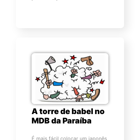
A torre de babel no
MDB da Paraíba
É mais fácil colocar um japonês