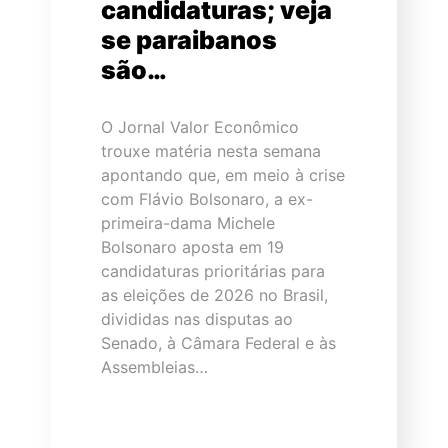
candidaturas; veja
se paraibanos
são…
O Jornal Valor Econômico
trouxe matéria nesta semana
apontando que, em meio à crise
com Flávio Bolsonaro, a ex-
primeira-dama Michele
Bolsonaro aposta em 19
candidaturas prioritárias para
as eleições de 2026 no Brasil,
divididas nas disputas ao
Senado, à Câmara Federal e às
Assembleias…