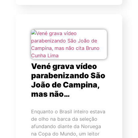
Vené grava vídeo
parabenizando São
João de Campina,
mas não…
Enquanto o Brasil inteiro estava
de olho na barca da seleção
afundando diante da Noruega
na Copa do Mundo, um leitor