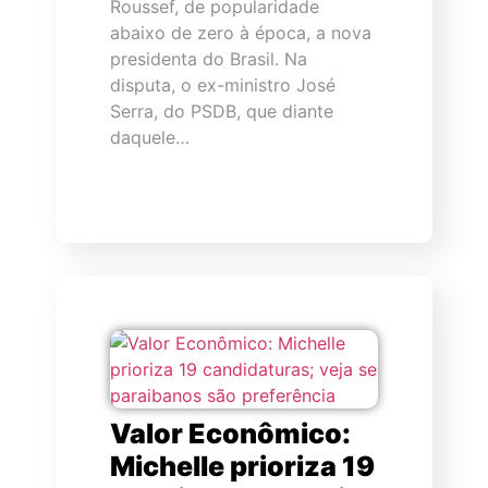
Roussef, de popularidade
abaixo de zero à época, a nova
presidenta do Brasil. Na
disputa, o ex-ministro José
Serra, do PSDB, que diante
daquele…
Valor Econômico:
Michelle prioriza 19