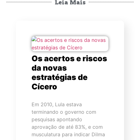
Leia Mais
Os acertos e riscos
da novas
estratégias de
Cícero
Em 2010, Lula estava
terminando o governo com
pesquisas apontando
aprovação de até 83%, e com
musculatura para indicar Dilma