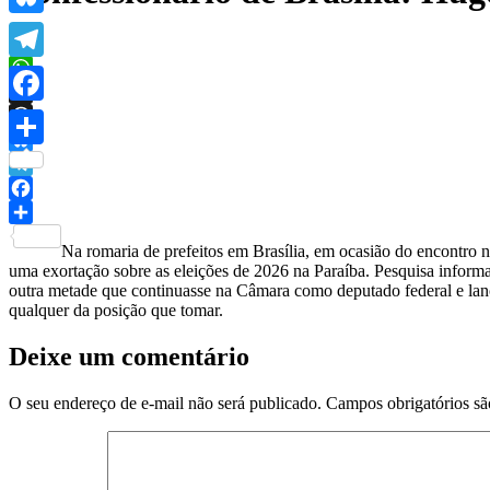
Bluesky
Telegram
WhatsApp
X
Facebook
Threads
Share
Bluesky
Telegram
Facebook
Share
Na romaria de prefeitos em Brasília, em ocasião do encontro 
uma exortação sobre as eleições de 2026 na Paraíba. Pesquisa inform
outra metade que continuasse na Câmara como deputado federal e lanc
qualquer da posição que tomar.
Deixe um comentário
O seu endereço de e-mail não será publicado.
Campos obrigatórios s