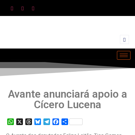
Avante anunciará apoio a
Cícero Lucena
WhatsApp
X
Threads
Bluesky
Telegram
Facebook
Share