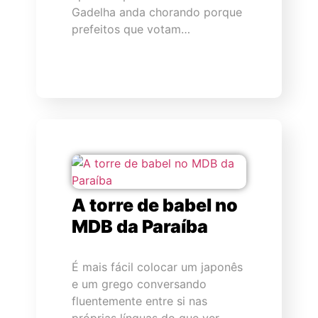
Gadelha anda chorando porque
prefeitos que votam…
A torre de babel no
MDB da Paraíba
É mais fácil colocar um japonês
e um grego conversando
fluentemente entre si nas