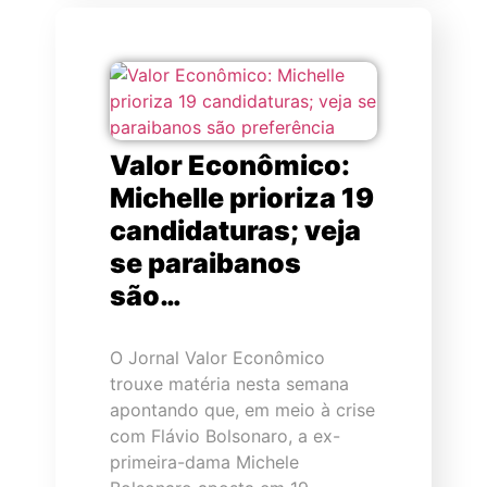
Valor Econômico:
Michelle prioriza 19
candidaturas; veja
se paraibanos
são…
O Jornal Valor Econômico
trouxe matéria nesta semana
apontando que, em meio à crise
com Flávio Bolsonaro, a ex-
primeira-dama Michele