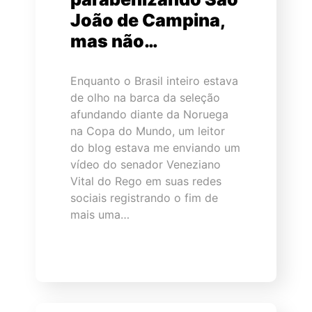
João de Campina,
mas não…
Enquanto o Brasil inteiro estava
de olho na barca da seleção
afundando diante da Noruega
na Copa do Mundo, um leitor
do blog estava me enviando um
vídeo do senador Veneziano
Vital do Rego em suas redes
sociais registrando o fim de
mais uma…