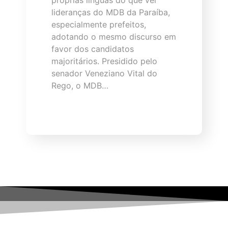
próprias línguas do que ver
lideranças do MDB da Paraíba,
especialmente prefeitos,
adotando o mesmo discurso em
favor dos candidatos
majoritários. Presidido pelo
senador Veneziano Vital do
Rego, o MDB…