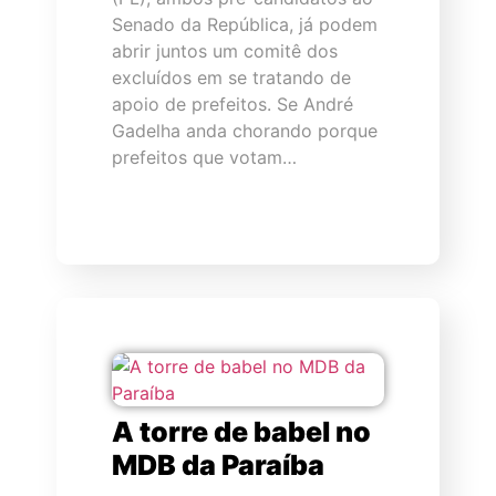
Senado da República, já podem
abrir juntos um comitê dos
excluídos em se tratando de
apoio de prefeitos. Se André
Gadelha anda chorando porque
prefeitos que votam…
A torre de babel no
MDB da Paraíba