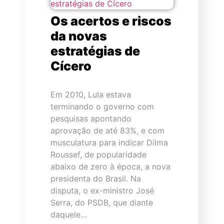
Os acertos e riscos
da novas
estratégias de
Cícero
Em 2010, Lula estava
terminando o governo com
pesquisas apontando
aprovação de até 83%, e com
musculatura para indicar Dilma
Roussef, de popularidade
abaixo de zero à época, a nova
presidenta do Brasil. Na
disputa, o ex-ministro José
Serra, do PSDB, que diante
daquele…