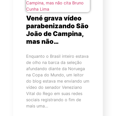
Vené grava vídeo
parabenizando São
João de Campina,
mas não…
Enquanto o Brasil inteiro estava
de olho na barca da seleção
afundando diante da Noruega
na Copa do Mundo, um leitor
do blog estava me enviando um
vídeo do senador Veneziano
Vital do Rego em suas redes
sociais registrando o fim de
mais uma…