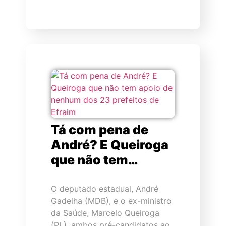
Tá com pena de
André? E Queiroga
que não tem…
O deputado estadual, André
Gadelha (MDB), e o ex-ministro
da Saúde, Marcelo Queiroga
(PL), ambos pré-candidatos ao